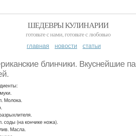
ШЕДЕВРЫ КУЛИНАРИИ
готовьте с нами, готовьте с любовью
главная
новости
статьи
риканские блинчики. Вкуснейшие па
ей.
диенты:
 муки.
л. Молока.
.
 разрыхлителя.
 л. соды (на кончике ножа).
слив. Масла.