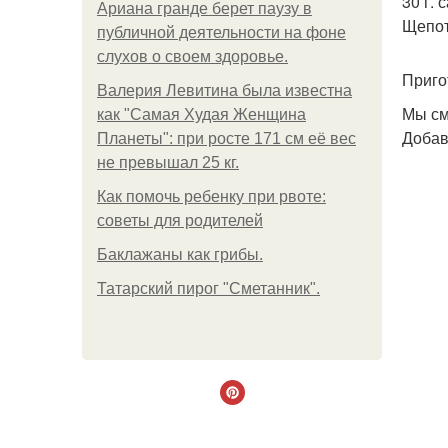
30 г. 
Ариана гранде берет паузу в
Щепот
публичной деятельности на фоне
слухов о своем здоровье.
Приго
Валерия Левитина была известна
Мы см
как "Самая Худая Женщина
Добав
Планеты": при росте 171 см её вес
не превышал 25 кг.
Как помочь ребенку при рвоте:
советы для родителей
Баклажаны как грибы.
Татарский пирог "Сметанник".