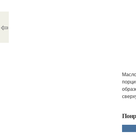
⇦
Масло
порци
образ
сверх
Понр