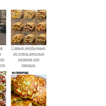
ов
Самые необычные,
в
но очень вкусные
тях
начинки для
ото
лаваша.
о
него
в