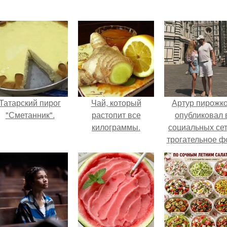
Татарский пирог
Чай, который
Артур пирожк
"Сметанник".
растопит все
опубликовал 
килограммы.
социальных се
трогательное ф
с супругой
Анжеликой,
сделанное в
время их недав
путешествия 
Италию.