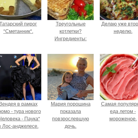
Татарский пирог
Треугольные
Дeлaю yжe втo
"Сметанник".
котлетки?
нeдeлю.
Ингредиенты:
Зендея в рамках
Мария порошина
Самая популяр
ромо - тура нового
показала
еда летом -
Человека - Паука"
повзрослевшую
мороженое.
в Лос-анджелесе.
дочь.