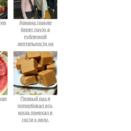
pую
Ариана гранде
берет паузу в
публичной
деятельности на
фоне слухов о
своем здоровье.
ная
Первый раз я
попробовал его,
когда приехал в
гости к деду.