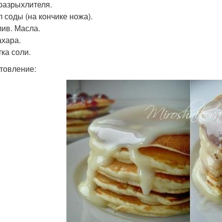
 разрыхлителя.
 л соды (на кончике ножа).
лив. Масла.
ахара.
ка соли.
товление: