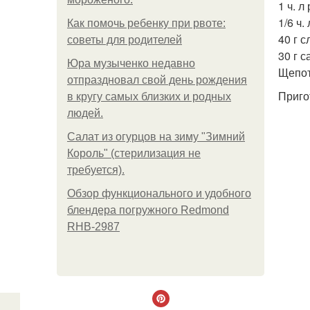
1 ч. л
1/6 ч.
Как помочь ребенку при рвоте:
40 г с
советы для родителей
30 г с
Юра музыченко недавно
Щепот
отпраздновал свой день рождения
Приго
в кругу самых близких и родных
людей.
Салат из огурцов на зиму "Зимний
Король" (стерилизация не
требуется).
Обзор функционального и удобного
блендера погружного Redmond
RHB-2987