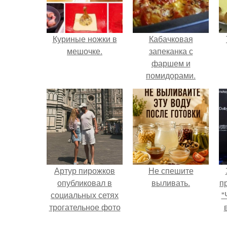
Куриные ножки в
Кабачковая
мешочке.
запеканка с
фаршем и
помидорами.
Артур пирожков
Не спешите
опубликовал в
выливать.
п
социальных сетях
"
трогательное фото
с супругой