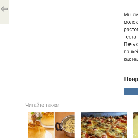
⇦
Мы см
молок
расто
теста
Печь 
панке
как на
Понр
Читайте также