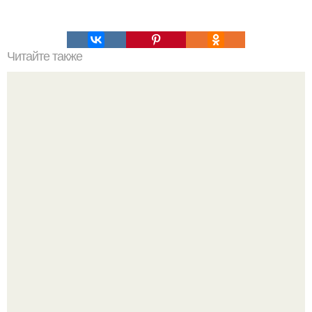
Читайте также
Помидоры от которых вся моя семья просто без ума!