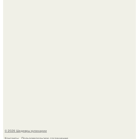
Зендея получила номинацию на премию "Эмми" в
категории "лучшая актриса в драматическом сериале" за
третий сезон "эйфории".
Самая популярная еда летом - мороженое.
© 2026 Шедевры кулинарии
Контакты
Пользовательское соглашение