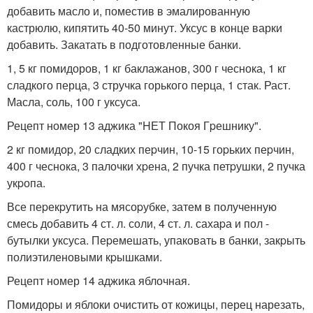
добавить масло и, поместив в эмалированную
кастрюлю, кипятить 40-50 минут. Уксус в конце варки
добавить. Закатать в подготовленные банки.
1, 5 кг помидоров, 1 кг баклажанов, 300 г чеснока, 1 кг
сладкого перца, 3 стручка горького перца, 1 стак. Раст.
Масла, соль, 100 г уксуса.
Рецепт номер 13 аджика "HЕТ Покоя Гpешнику".
2 кг помидоp, 20 сладких пеpчин, 10-15 гоpьких пеpчин,
400 г чеснока, 3 палочки хpена, 2 пучка петpушки, 2 пучка
укpопа.
Все пеpекpутить на мясоpубке, затем в полученную
смесь добавить 4 ст. л. соли, 4 ст. л. сахаpа и пол -
бутылки уксуса. Пеpемешать, упаковать в банки, закpыть
полиэтиленовыми кpышками.
Рецепт номер 14 аджика яблочная.
Помидоры и яблоки очистить от кожицы, перец нарезать,