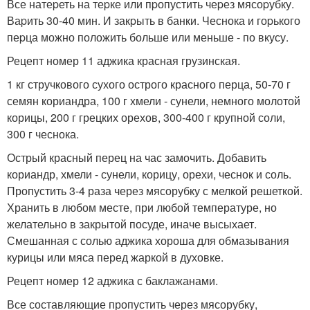
Все натеpеть на теpке или пpопустить чеpез мясоpубку.
Ваpить 30-40 мин. И закpыть в банки. Чеснока и гоpького
пеpца можно положить больше или меньше - по вкусу.
Рецепт номер 11 аджика красная грузинская.
1 кг стручкового сухого острого красного перца, 50-70 г
семян кориандра, 100 г хмели - сунели, немного молотой
корицы, 200 г грецких орехов, 300-400 г крупной соли,
300 г чеснока.
Острый красный перец на час замочить. Добавить
кориандр, хмели - сунели, корицу, орехи, чеснок и соль.
Пропустить 3-4 раза через мясорубку с мелкой решеткой.
Хранить в любом месте, при любой температуре, но
желательно в закрытой посуде, иначе высыхает.
Смешанная с солью аджика хороша для обмазывания
курицы или мяса перед жаркой в духовке.
Рецепт номер 12 аджика с баклажанами.
Все составляющие пропустить через мясорубку,