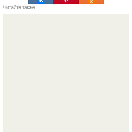
Читайте также
Рецепт тонкой итальянской пиццы.
Юра музыченко недавно отпраздновал свой день
рождения в кругу самых близких и родных людей.