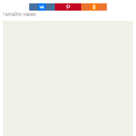
Читайте также
Салат "Остряк". Вкуснотища необыкновенная!
Юра музыченко недавно отпраздновал свой день