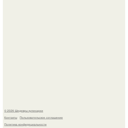
Лето - лучшее время для сочных овощей, свежей зелени
и салатов, которые готовятся буквально за несколько
минут.
Этот рецепт с первого раза даже у новичков получается.
© 2026 Шедевры кулинарии
Контакты
Пользовательское соглашение
Политика конфидециальности