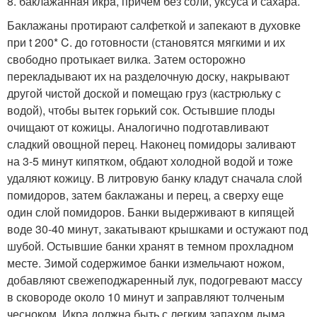
8. баклажаннaя икрa, причем без соли, уксуса и сахара.
Баклажаны протирают салфеткой и запекают в духовке
при t 200* C. до готовности (становятся мягкими и их
свободно протыкает вилка. Затем осторожно
перекладывают их на разделочную доску, накрывают
другой чистой доской и помещаю груз (кастрюльку с
водой), чтобы вытек горький сок. Остывшие плоды
очищают от кожицы. Аналогично подготавливают
сладкий овощной перец. Наконец помидоры заливают
на 3-5 минут кипятком, обдают холодной водой и тоже
удаляют кожицу. В литровую банку кладут сначала слой
помидоров, затем баклажаны и перец, а сверху еще
один слой помидоров. Банки выдерживают в кипящей
воде 30-40 минут, закатывают крышками и остужают под
шубой. Остывшие банки хранят в темном прохладном
месте. Зимой содержимое банки измельчают ножом,
добавляют свежеподжаренный лук, подогревают массу
в сковороде около 10 минут и заправляют толченым
чесноком. Икра должна быть с легким запахом дыма.