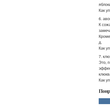
яблок
Как у
6. аво
К сож
замеч
Кроме
д.
Как у
7. клю
Это, 
эффек
клюкв
Как у
Понр