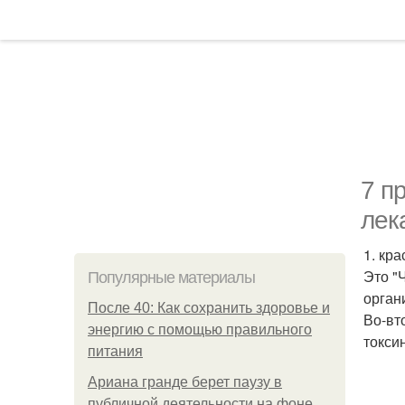
7 п
лек
1. кра
Это "
Популярные материалы
орган
После 40: Как сохранить здоровье и
Во-вт
энергию с помощью правильного
токси
питания
Ариана гранде берет паузу в
публичной деятельности на фоне