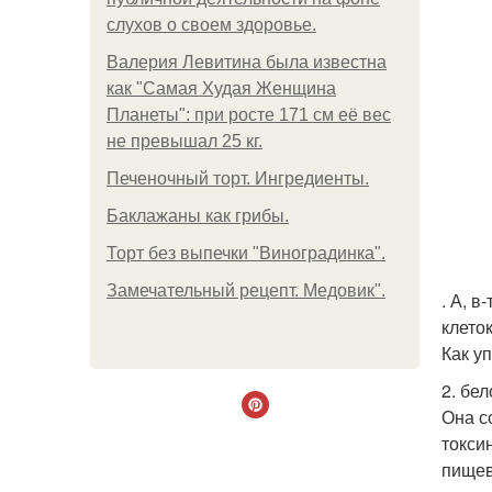
слухов о своем здоровье.
Валерия Левитина была известна
как "Самая Худая Женщина
Планеты": при росте 171 см её вес
не превышал 25 кг.
Печеночный торт. Ингредиенты.
Баклажаны как грибы.
Торт без выпечки "Виноградинка".
Замечательный рецепт. Медовик".
. А, 
клеток
Как у
2. бе
Она с
токси
пищев