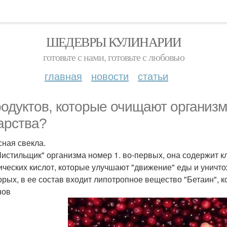
ШЕДЕВРЫ КУЛИНАРИИ
готовьте с нами, готовьте с любовью
главная
новости
статьи
родуктов, которые очищают организ
арства?
сная свекла.
Чистильщик" организма номер 1. во-первых, она содержит кл
ических кислот, которые улучшают "движение" еды и уничто
орых, в ее состав входит липотропное вещество "Бетаин", к
нов