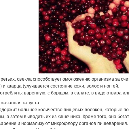
в-третьих, свекла способствует омоложению организма за с
) и кварца (улучшается состояние кожи, волос и ногтей.
потреблять: варенную, с борщом, в салате, в виде отвара или
локачанная капуста.
одержит большое количество пищевых волокон, которые п
ны, а затем выводить их из кишечника. Кроме того, она бог
арение и нормализуют микрофлору органов пищеварения. Н