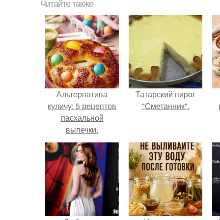
Читайте также
Альтернатива
Татарский пирог
куличу: 5 рецептов
"Сметанник".
пасхальной
выпечки.