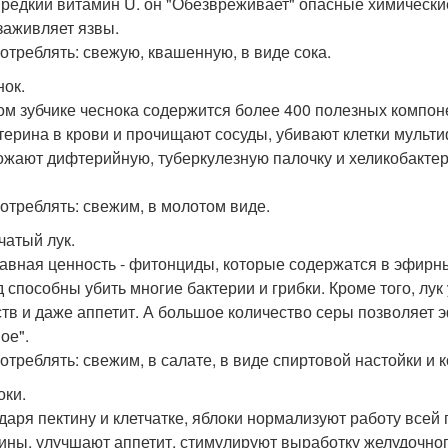
 редкий витамин U. он "Обезвреживает" опасные химические
заживляет язвы.
потреблять: свежую, квашенную, в виде сока.
нок.
ом зубчике чеснока содержится более 400 полезных компон
терина в крови и прочищают сосуды, убивают клетки мульти
ожают дифтерийную, туберкулезную палочку и хеликобактер (
потреблять: свежим, в молотом виде.
чатый лук.
лавная ценность - фитонциды, которые содержатся в эфирны
д способны убить многие бактерии и грибки. Кроме того, л
тв и даже аппетит. А большое количество серы позволяет 
ое".
потреблять: свежим, в салате, в виде спиртовой настойки и 
оки.
даря пектину и клетчатке, яблоки нормализуют работу все
сины, улучшают аппетит, стимулируют выработку желудочного 