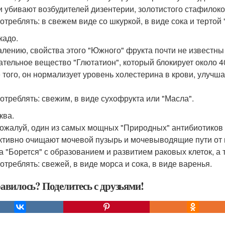
и убивают возбудителей дизентерии, золотистого стафилокок
потреблять: в свежем виде со шкуркой, в виде сока и тертой
кадо.
алению, свойства этого "Южного" фрукта почти не известны
ательное вещество "Глютатион", который блокирует около 4
 того, он нормализует уровень холестерина в крови, улучша
потреблять: свежим, в виде сухофрукта или "Масла".
ква.
пожалуй, один из самых мощных "Природных" антибиотиков 
тивно очищают мочевой пузырь и мочевыводящие пути от в
а "Борется" с образованием и развитием раковых клеток, а 
потреблять: свежей, в виде морса и сока, в виде варенья.
авилось? Поделитесь с друзьями!