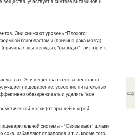
 вещества, участвует в синтезе витаминов и
ентов. Они снижают уровень "Плохого"
формной глиобластомы (причина рака мозга),
причина язвы желудка), "выводят" глистов и т.
х маслах. Эти вещества всего за несколько
ук улучшает пищеварение, усвоение питательных
⇨
эффективно обезвреживать и удалять "все
косметической маски (от прыщей и угрей.
й пищеварительной системы - "Связывают" шлаки
сока, избавляют от запоров и т. д. кроме того,