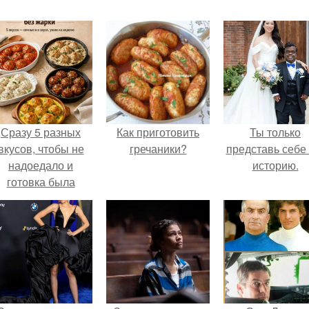
Сразу 5 разных
Как приготовить
Ты только
вкусов, чтобы не
гречаники?
представь себе 
надоедало и
историю.
готовка была
проще.