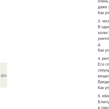
очень
даже 
Как у
3. чес
В одн
холес
уничт
д.
Как у
4. реп
Его г
секун
⇦
вещес
Вредн
Как у
5. ябл
Благо
и ток