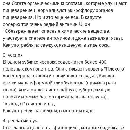
она богата органическими кислотами, которые улучшают
пищеварение и нормализуют микрофлору органов
пищеварения. Но и это еще не все. В капусте
содержится очень редкий витамин U. он
"Обезвреживает" опасные химические вещества,
участвует в синтезе витаминов и даже заживляет язвы.
Как употреблять: свежую, квашеную, в виде сока.
3. чеснок.
В одном зубчике чеснока содержится более 400
полезных компонентов. Они снижают уровень "Плохого"
холестерина в крови и прочищают сосуды, убивают
клетки мультиформной глиобластомы (причина рака
мозга), уничтожают дифтерийную, туберкулезную
палочку и хеликобактер (причина язвы желудка),
"выводят" глистов и т. д.
Как употреблять: свежим, в молотом виде.
4. репчатый лук.
Его главная ценность - фитонциды, которые содержатся