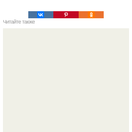
Читайте также
Силиконовые формы для выпечки, как пользоваться в
духовке. 9 правил использования силиконовых формам
для выпечки.