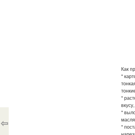
Как п
* кар
тонка
тонки
* рас
вкусу
* выл
масля
⇦
* пос
нарез