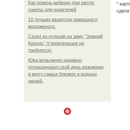
Как помочь ребенку при рвоте:
* кар
советы для родителей
сдела
10 лучших рецептов домашнего
мороженого.
Салат из огурцов на зиму "Зимний
Король" (стерилизация не
требуется).
Юра музыченко недавно
отпраздновал свой день рождения
в кругу самых близких и родных
людей.