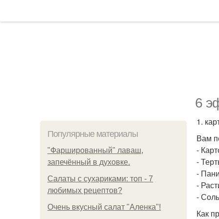
6 э
1. ка
Популярные материалы
Вам п
- Карт
"Фаршированный" лаваш,
- Терт
запечённый в духовке.
- Пани
Салаты с сухариками: топ - 7
- Рас
любимых рецептов?
- Сол
Очень вкусный салат "Аленка"!
Как п