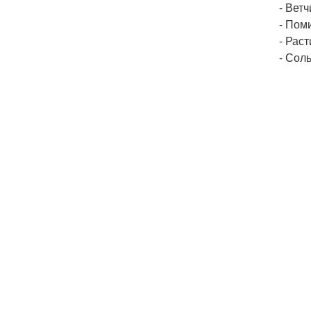
- Ветч
- Пом
- Рас
- Соль