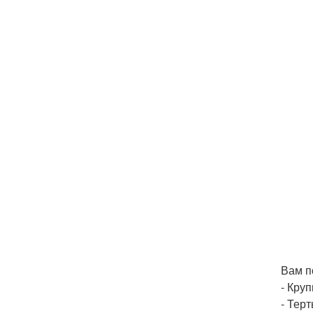
Вам п
- Круп
- Терт