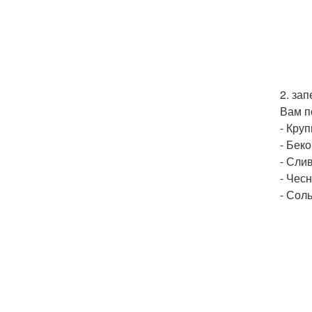
2. за
Вам п
- Круп
- Беко
- Слив
- Чесн
- Сол