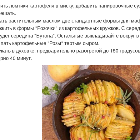
жить ломтики картофеля в миску, добавить панировочные сух
ешать.
зать растительным маслом две стандартные формы для маф
ожить в формы "Розочки" из картофельных кружков. С сере
 будет середина "Бутона". Остальные выкладывайте вокруг в
ыпать картофельные "Розы" тертым сыром.
екать в духовке, предварительно разогретой до 180 градусов
рно 40 минут.