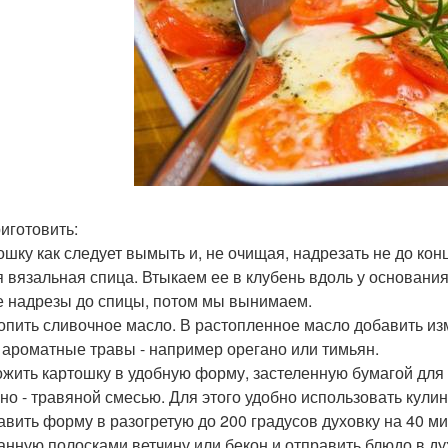
риготовить:
тошку как следует вымыть и, не очищая, надрезать не до ко
я вязальная спица. Втыкаем ее в клубень вдоль у основания
е надрезы до спицы, потом мы вынимаем.
топить сливочное масло. В растопленное масло добавить изм
, ароматные травы - например орегано или тимьян.
ожить картошку в удобную форму, застеленную бумагой для
но - травяной смесью. Для этого удобно использовать кулин
тавить форму в разогретую до 200 градусов духовку на 40 ми
анную полосками ветчину или бекон и отправить блюдо в ду