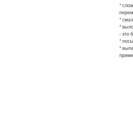
* сло
перем
* сма
* выл
- это
* пос
* вып
приме