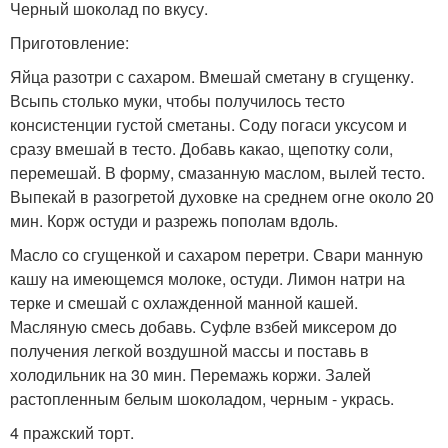
Черный шоколад по вкусу.
Приготовление:
Яйца разотри с сахаром. Вмешай сметану в сгущенку.
Всыпь столько муки, чтобы получилось тесто
консистенции густой сметаны. Соду погаси уксусом и
сразу вмешай в тесто. Добавь какао, щепотку соли,
перемешай. В форму, смазанную маслом, вылей тесто.
Выпекай в разогретой духовке на среднем огне около 20
мин. Корж остуди и разрежь пополам вдоль.
Масло со сгущенкой и сахаром перетри. Свари манную
кашу на имеющемся молоке, остуди. Лимон натри на
терке и смешай с охлажденной манной кашей.
Масляную смесь добавь. Суфле взбей миксером до
получения легкой воздушной массы и поставь в
холодильник на 30 мин. Перемажь коржи. Залей
растопленным белым шоколадом, черным - укрась.
4 пражский торт.