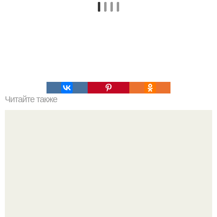
Читайте также
9 рецептов самых вкусных салатов от Натальи чагай.