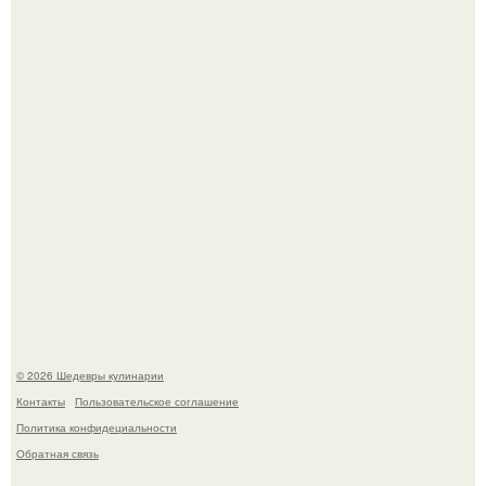
Этот рецепт с первого раза даже у новичков получается.
Родион Газманов тепло поздравил своего отца,
знаменитого певца Олега Газманова, с важным
юбилеем - 75-летием.
© 2026 Шедевры кулинарии
Контакты
Пользовательское соглашение
Политика конфидециальности
Обратная связь