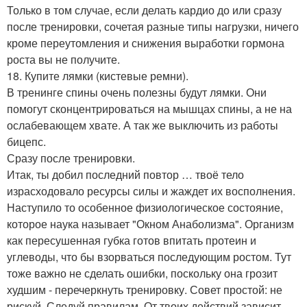
Только в том случае, если делать кардио до или сразу
после тренировки, сочетая разные типы нагрузки, ничего
кроме переутомления и снижения выработки гормона
роста вы не получите.
18. Купите лямки (кистевые ремни).
В тренинге спины очень полезны будут лямки. Они
помогут сконцентрироваться на мышцах спины, а не на
ослабевающем хвате. А так же выключить из работы
бицепс.
Сразу после тренировки.
Итак, ты добил последний повтор … твоё тело
израсходовало ресурсы силы и жаждет их восполнения.
Наступило то особенное физиологическое состояние,
которое наука называет "Окном Анаболизма". Организм
как пересушенная губка готов впитать протеин и
углеводы, что бы взорваться последующим ростом. Тут
тоже важно не сделать ошибки, поскольку она грозит
худшим - перечеркнуть тренировку. Совет простой: не
рискуй. Следуй правилам. От твоих действий зависит