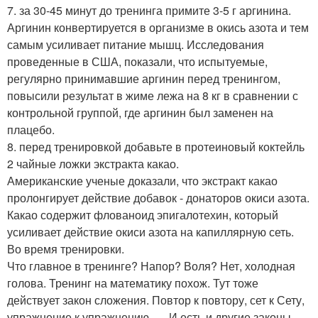
7. за 30-45 минут до тренинга примите 3-5 г аргинина.
Аргинин конвертируется в организме в окись азота и тем
самым усиливает питание мышц. Исследования
проведенные в США, показали, что испытуемые,
регулярно принимавшие аргинин перед тренингом,
повысили результат в жиме лежа на 8 кг в сравнении с
контрольной группой, где аргинин был заменен на
плацебо.
8. перед тренировкой добавьте в протеиновый коктейль
2 чайные ложки экстракта какао.
Американские ученые доказали, что экстракт какао
пролонгирует действие добавок - донаторов окиси азота.
Какао содержит флованоид эпигалотехин, который
усиливает действие окиси азота на капиллярную сеть.
Во время тренировки.
Что главное в тренинге? Напор? Воля? Нет, холодная
голова. Тренинг на математику похож. Тут тоже
действует закон сложения. Повтор к повтору, сет к Сету,
упражнение к упражнению …. И есть и другие законы,