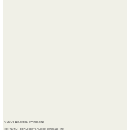
Лето - лучшее время для сочных овощей, свежей зелени
и салатов, которые готовятся буквально за несколько
минут.
Родион Газманов тепло поздравил своего отца,
знаменитого певца Олега Газманова, с важным
юбилеем - 75-летием.
© 2026 Шедевры кулинарии
Контакты
Пользовательское соглашение