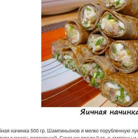
ибная начинка 500 гр. Шампиньонов и мелко порубленную лу
 муки в массу, перемешай. Сюда же введи 2 ст. л. сметаны и