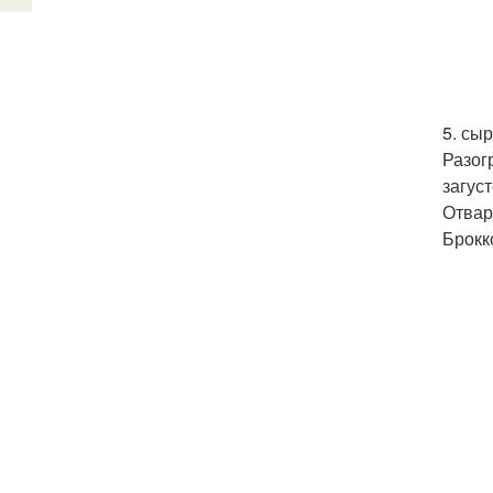
5. сы
Разог
загус
Отвар
Брокк