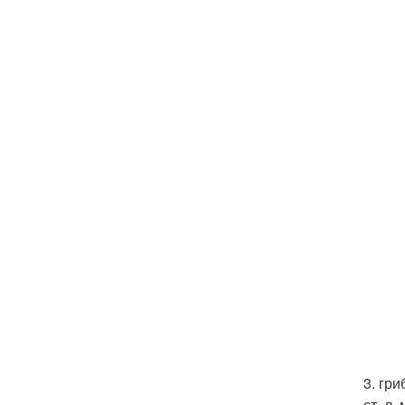
3. гр
ст. л.