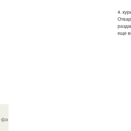
4. кур
Отвар
разда
еще в
⇦