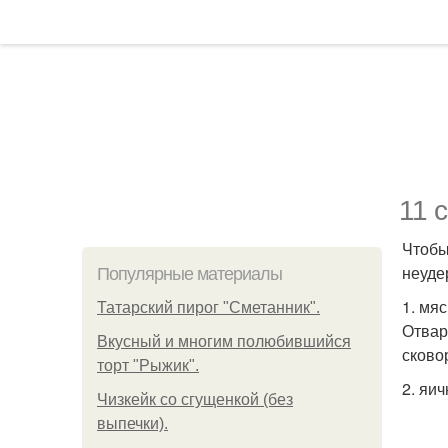
11 
Чтобы
неуде
Популярные материалы
1. мя
Татарский пирог "Сметанник".
Отвар
Вкусный и многим полюбившийся
сково
торт "Рыжик".
2. яич
Чизкейк со сгущенкой (без
выпечки).