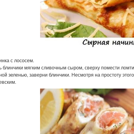
инка с лососем.
 блинчики мягким сливочным сыром, сверху помести ломт
ной зеленью, заверни блинчики. Несмотря на простоту этог
евским.