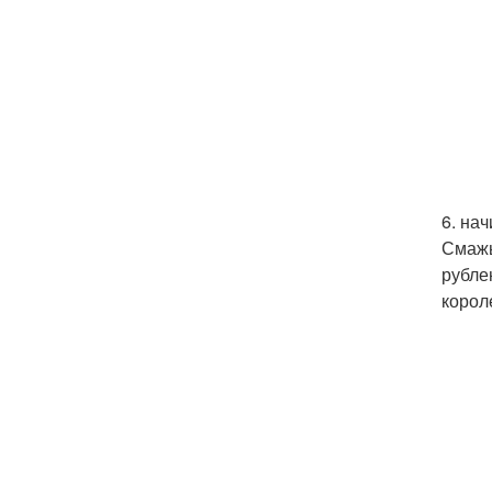
6. нач
Смажь
рубле
корол