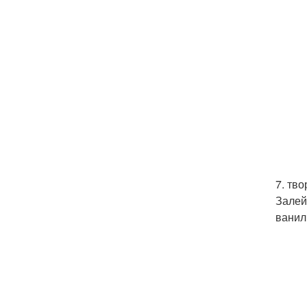
7. тв
Залей
ванил