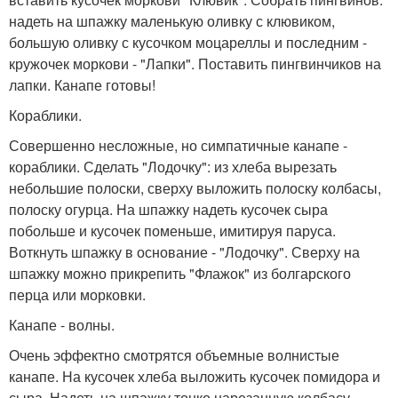
надеть на шпажку маленькую оливку с клювиком,
большую оливку с кусочком моцареллы и последним -
кружочек моркови - "Лапки". Поставить пингвинчиков на
лапки. Канапе готовы!
Кораблики.
Совершенно несложные, но симпатичные канапе -
кораблики. Сделать "Лодочку": из хлеба вырезать
небольшие полоски, сверху выложить полоску колбасы,
полоску огурца. На шпажку надеть кусочек сыра
побольше и кусочек поменьше, имитируя паруса.
Воткнуть шпажку в основание - "Лодочку". Сверху на
шпажку можно прикрепить "Флажок" из болгарского
перца или морковки.
Канапе - волны.
Очень эффектно смотрятся объемные волнистые
канапе. На кусочек хлеба выложить кусочек помидора и
сыра. Надеть на шпажку тонко нарезанную колбасу,