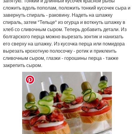
запятую. Тонкий и длинный кусочек красной рыбы
сложить вдоль пополам, положить тонкий кусочек сыра и
завернуть спираль - раковину. Надеть на шпажку
спираль, затем "Тельце" из огурца и воткнуть шпажку в
хлеб со сливочным сыром. Теперь добавить детали. Из
болгарского перца можно вырезать зонтик и нанизать
его сверху на шпажку. Из кусочка перца или помидора
вырезать крохотную полосочку - ротик и приклеить
сливочным сыром, глазки - горошины перца - также
закрепить сыром.