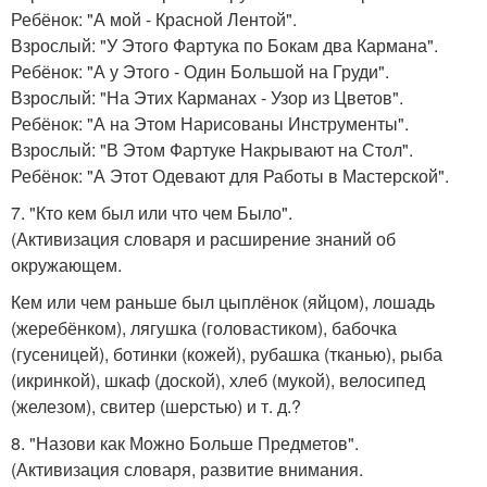
Ребёнок: "А мой - Красной Лентой".
Взрослый: "У Этого Фартука по Бокам два Кармана".
Ребёнок: "А у Этого - Один Большой на Груди".
Взрослый: "На Этих Карманах - Узор из Цветов".
Ребёнок: "А на Этом Нарисованы Инструменты".
Взрослый: "В Этом Фартуке Накрывают на Стол".
Ребёнок: "А Этот Одевают для Работы в Мастерской".
7. "Кто кем был или что чем Было".
(Активизация словаря и расширение знаний об
окружающем.
Кем или чем раньше был цыплёнок (яйцом), лошадь
(жеребёнком), лягушка (головастиком), бабочка
(гусеницей), ботинки (кожей), рубашка (тканью), рыба
(икринкой), шкаф (доской), хлеб (мукой), велосипед
(железом), свитер (шерстью) и т. д.?
8. "Назови как Можно Больше Предметов".
(Активизация словаря, развитие внимания.