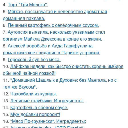
4.
Торт "Три Молока".
5.
Мягкая, рассыпчатая и невероятно ароматная
домашняя пахлава.
6.
Печеный картофель с селедочным соусом.
7.
Аутопсия выявила, насколько уязвимым стал
организм Майкла Джексона в конце его жизни.
8.
Алексей воробьёв и Аида Гарифуллина
романтическое свидание в Париже устроили.
9.
Гороховый суп без мяса.
10.
Лайфхак недели: как быстро очистить корень имбиря
обычной чайной ложкой!
11.
"Домашний Шашлык в Духовке: без Мангала, но с
тем же Вкусом".
12.
Чахохбили из курицы.
13.
Ленивые голубчики. Ингредиенты:
14.
Картофель в соевом соусе.
15.
Муж добавки попросит!
16.
"Мясо По-грузински". Ингредиенты:
17.
Ажурhые блиhчиkи - "ЭТO Бомба".