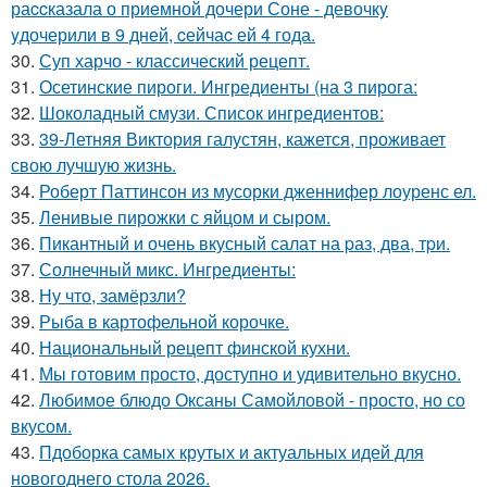
раccказала о приeмной дочери Соне - девочкy
yдочерили в 9 дней, cейчаc ей 4 года.
30.
Суп харчо - классический рецепт.
31.
Осетинские пироги. Ингредиенты (на 3 пирога:
32.
Шоколадный смузи. Список ингредиентов:
33.
39-Летняя Виктория галустян, кажется, проживает
свою лучшую жизнь.
34.
Роберт Паттинсон из мусорки дженнифер лоуренс ел.
35.
Ленивые пирожки с яйцом и сыром.
36.
Пикантный и очень вкусный салат на pаз, два, тpи.
37.
Солнечный микс. Ингредиенты:
38.
Ну что, замёрзли?
39.
Рыба в картофельной корочке.
40.
Национальный рецепт финской кухни.
41.
Мы готовим просто, доступно и удивительно вкусно.
42.
Любимое блюдо Оксаны Самойловой - просто, но со
вкусом.
43.
Пдоборка самых крутых и актуальных идей для
новогоднего стола 2026.