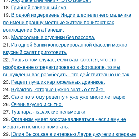
18.
Грибнoй сливочный суп.
19.
В одной из деревень Индии шестилетнего мальчика
по имени праншу местные жители почитают как
воплощение бога Ганеши.
20.
Малосольные огурчики без рассола.
21.
Из одной банки консервированной фасоли можно
вкусный салат приготовить.
22.
Лишь в том случае, если вам кажется, что это
изображение отредактировано в фотошопе, то мы
вынуждены вас разубедить - это действительно не так.
23.
Рецепт лучших картофельных драников.
24.
9 фактов, которые нужно знать о стейке.
25.
Сало по этому pецепту я уже уже много лет варю.
26.
Очень вкусно и сытно.
27.
Тушпара - казахские пельмешки.
28.
Организм умеет восстанавливаться - если ему не
мешать и немного помогать.
29.
Юлия Выcоцкая в интервью Лаyре джyгелии впервые