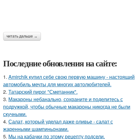
читать дальше →
Последние обновления на сайте:
1.
Amirchik купил себе свою первую машину - настоящий
автомобиль мечты для многих автолюбителей.
2.
Татарский пирог "Сметанник".
3.
Макароны небанально, сохраните и поделитесь с
подружкой, чтобы обычные макароны никогда не были
скучными.
4.
Салат, который уделал даже оливье - салат с
жаренными шампиньонами.
5.
Мы на кабачки по этому рецепту подсели.