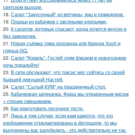
светском выходе.
18.
Салат "Закусочный" из ветчины, яиц и помидоров.
19.
Оладьи из кабачков с овсяными хлопьями.
20.
6 салатов, которые спасают, когда хочется вкусно и
без заморочек.
21.
Новая съёмка тома холланда для бренда Vuori и
глянца GQ.
22.
Салат "Корель". Гостей этим блюдом в новогоднюю
ночь порадуйте!
23.
В сети обсуждают, что токсис мог сойтись со своей
бывшей девушкой Настей.
24.
Салат "Сытый КУМ" на праздничный стол.
25.
Кабачковая запеканка. Фарш мы отваренным рисом
+ специи смешиваем.
26.
Как приготовить песочное тесто.
27.
Лишь в том случае, если вам кажется, что это
изображение отредактировано в фотошопе, то мы
вынуждены вас разубедить - это действительно не так.