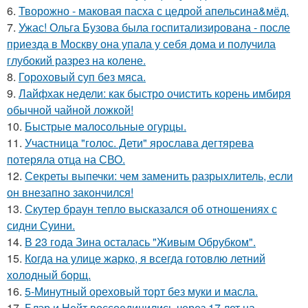
6.
Творожно - маковая пасха с цедрой апельсина&мёд.
7.
Ужас! Ольга Бузова была госпитализирована - после
приезда в Москву она упала у себя дома и получила
глубокий разрез на колене.
8.
Гороховый суп без мяса.
9.
Лайфхак недели: как быстро очистить корень имбиря
обычной чайной ложкой!
10.
Быстрые малосольные огурцы.
11.
Участница "голос. Дети" ярослава дегтярева
потеряла отца на СВО.
12.
Секреты выпечки: чем заменить разрыхлитель, если
он внезапно закончился!
13.
Скутер браун тепло высказался об отношениях с
сидни Суини.
14.
В 23 года Зина осталась "Живым Обрубком".
15.
Когда на улице жарко, я всегда готовлю летний
холодный борщ.
16.
5-Минутный ореховый торт без муки и масла.
17.
Блэр и Нейт воссоединились через 17 лет на