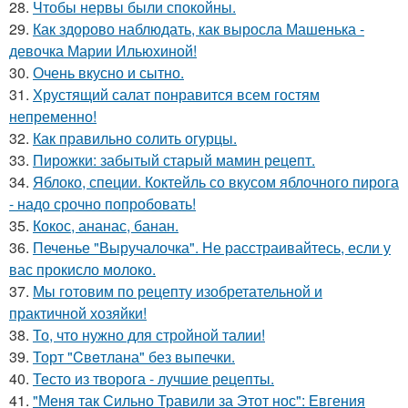
28.
Чтобы нервы были спокойны.
29.
Как здорово наблюдать, как выросла Машенька -
девочка Марии Ильюхиной!
30.
Очень вкусно и сытно.
31.
Хрустящий салат понравится всем гостям
непременно!
32.
Как правильно солить огурцы.
33.
Пирожки: забытый старый мамин рецепт.
34.
Яблоко, специи. Коктейль со вкусом яблочного пирога
- надо срочно попробовать!
35.
Кокос, ананас, банан.
36.
Печенье "Выручалочка". Не расстраивайтесь, если у
вас прокисло молоко.
37.
Мы готовим по рецепту изобретательной и
практичной хозяйки!
38.
То, что нужно для стройной талии!
39.
Торт "Cвeтлана" без выпечки.
40.
Тесто из творога - лучшие рецепты.
41.
"Меня так Сильно Травили за Этот нос": Евгения