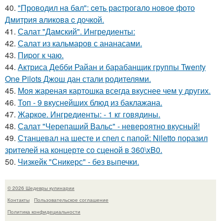
40.
"Проводил нa бaл": ceть рacтрогaло новоe фото
Дмитрия aликовa c дочкой.
41.
Салат "Дамский". Ингредиенты:
42.
Салат из кальмаров с ананасами.
43.
Пиpог к чаю.
44.
Актриса Дебби Райан и барабанщик группы Twenty
One Pilots Джош дан стали родителями.
45.
Моя жареная картошка всегда вкуснее чем у других.
46.
Топ - 9 вкуснейших блюд из баклажана.
47.
Жаркое. Ингредиенты: - 1 кг говядины.
48.
Салат "Черепаший Вальс" - невероятно вкусный!
49.
Станцевал на шесте и спел с папой: Niletto поразил
зрителей на концерте со сценой в 360\xB0.
50.
Чизкейк "Сникерс" - без выпечки.
© 2026 Шедевры кулинарии
Контакты
Пользовательское соглашение
Политика конфидециальности