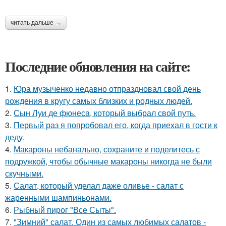
читать дальше →
Последние обновления на сайте:
1.
Юра музыченко недавно отпраздновал свой день
рождения в кругу самых близких и родных людей.
2.
Сын Луи де фюнеса, который выбрал свой путь.
3.
Первый раз я попробовал его, когда приехал в гости к
деду.
4.
Макароны небанально, сохраните и поделитесь с
подружкой, чтобы обычные макароны никогда не были
скучными.
5.
Салат, который уделал даже оливье - салат с
жаренными шампиньонами.
6.
Рыбный пирог "Все Сыты".
7.
"Зимний" салат. Один из самых любимых салатов -