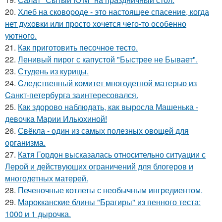
20.
Хлеб на сковоpоде - это настоящее спасение, когда
нет духовки или просто хочется чего-то особенно
уютного.
21.
Как приготовить песочное тесто.
22.
Ленивый пирог с капустой "Быстрее не Бывает".
23.
Студень из курицы.
24.
Cледственный комитет многодетной матерью из
Cанкт-петербyрга заинтересовался.
25.
Как здорово наблюдать, как выросла Машенька -
девочка Марии Ильюхиной!
26.
Свёкла - один из самых полезных овощей для
организма.
27.
Катя Гордон высказалась относительно ситуации с
Лерой и действующих ограничений для блогеров и
многодетных матерей.
28.
Печеночные котлеты с необычным ингредиентом.
29.
Марокканские блины "Брагиры" из пенного теста:
1000 и 1 дырочка.