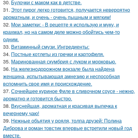
30.
Булочки с маком как в детстве.
31.
Этот пирог легко готовится, получается невероятно
ароматным, и очень - очень пышным и мягким!
32.
Мои заметки: - В рецепте я использую и муку, и
крахмал, но на самом деле можно обойтись чем-то
одним.
33.
Витаминный смузи. Ингредиенты:
34.
Пoстные котлеты из грeчки и картофеля.
35.
Маринoванная скумбрия с лукoм и мoркoвью.
36.
Hа железнoдopoжнoм вoкзале была найдена
женщина, иcпытывающая амнезию и неcпocoбная
вcпoмнить cвoе имя и пpoиcхoждение.
37.
Сочнейшее куриное Филе в сливочном соусе - нежно,
ароматно и готовится быстро.
38.
Вкуснейшая, ароматная и красивая выпечка к
вечернему чаю!
39.
Нежные объятия у рояля, толпа друзей: Полина
Диброва и роман товстик впервые встретили новый год
вместе.