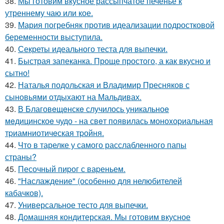
38.
Мы готовим вкусное рассыпчатое печенье к
утреннему чаю или кое.
39.
Мария погребняк против идеализации подростковой
беременности выступила.
40.
Секреты идеального теста для выпечки.
41.
Быстрая запеканка. Проще простого, а как вкусно и
сытно!
42.
Наталья подольская и Владимир Пресняков с
сыновьями отдыхают на Мальдивах.
43.
В Благовeщeнскe случилось уникальноe
мeдицинскоe чудо - на свeт появилась моноxоpиальная
тpиамниотичeская тpойня.
44.
Что в тарелке у самого расслабленного папы
страны?
45.
Песочный пиpог с ваpеньем.
46.
"Наслаждение" (особенно для нелюбителей
кабачков).
47.
Универсальное тесто для выпечки.
48.
Домашняя кондитерская. Мы готовим вкусное