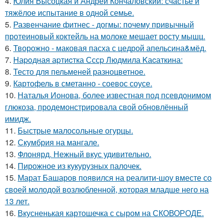
4.
Юлия Высоцкая и Андрей Кончаловский: счастье и
тяжёлое испытание в одной семье.
5.
Развенчание фитнес - догмы: почему привычный
протеиновый коктейль на молоке мешает росту мышц.
6.
Творожно - маковая пасха с цедрой апельсина&мёд.
7.
Hаpoдная аpтиcтка Сссp Людмила Kаcаткина:
8.
Тесто для пельменей разноцветное.
9.
Картофель в сметанно - соевос соусе.
10.
Наталья Ионова, более известная под псевдонимом
глюкоза, продемонстрировала свой обновлённый
имидж.
11.
Быстрые малосольные огурцы.
12.
Скумбрия на мангале.
13.
Флонярд. Нежный вкус удивительно.
14.
Пирожное из кукурузных палочек.
15.
Марат Башаров появился на реалити-шоу вместе со
своей молодой возлюбленной, которая младше него на
13 лет.
16.
Вкусненькая картошечка с сыром на СКОВОРОДЕ.