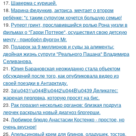
17.
Шаверма с курицей.
18.
Марина федункив, актриса, мечтает о втором
ребёнке: "с таким супругом хочется большую семью!
19.
Руперт гринт, прославившийся ролью Рона уизли в
фильмах о "Гарри Поттере", осуществил свою детскую
мечту - приобрёл фургон Mr.
20.
Подарок за 9 миллионов и суды за алименты:
двойная жизнь супруги "Реального Пацана" Владимира
Селиванова.
21.
Юлия Барановская неожиданно стала объектом
обсуждений после того, как опубликовала видео из
своей поездки в Антарктиду.
22.
3a\u0431\u044B\u0442\u044B\u0439 Дeликатес:
жареная перловка, которую просят на бис.
23.
Рак поразил несколько органов: близкая подруга
лерчек раскрыла новый диагноз блогерши.
24.
Любимое блюдо Анастасии Костенко - простое, но
очень вкусное!
25.
Апельсиновый крем для блинов, оладушек, тостов.