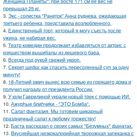
Женщина Планеты": при росте 171 см её вес не
превышал 25 кг.
3.
Экс - солистка "Ранеток" Анна руднева, ожидающая
третьего ребенка, представила возлюбленного.
4.
Единственный торт, который я могу съесть после
ужина, не набирая вес.
5.
Театр комедии продолжает избавляться от актрис с
изяществом вышибалы из дешевого бара.
6.
Всегда под рукой свежий укроп.
7.
Секрет шефа: как спасить пересоленный суп за одну
минуту!
8.
18-Летний омич вынес всю семью из горящего дома и
получил награду от президента России.
9.
У юли Гаврилиной украли новый трек с помощью ИИ.
10.
Ажурhые блиhчиkи - "ЭТO Бомба".
11.
Салат фантазия. Мы готовим шикарный
праздничный салат к любому торжеству!
12.
Баста рассказал о своих самых "Безумных" фанатах.
13.
Вкуснейшая низкокалорийная творожная запеканка с