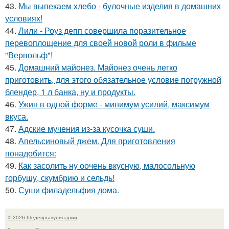
43.
Мы выпекаем хлебо - булочные изделия в домашних
условиях!
44.
Лили - Роуз депп совершила поразительное
перевоплощение для своей новой роли в фильме
"Вервольф"!
45.
Домашний майонез. Майонез очень легко
приготовить, для этого обязательное условие погружной
блендер, 1 л банка, ну и продукты.
46.
Ужин в одной форме - минимум усилий, максимум
вкуса.
47.
Адские мучения из-за кусочка суши.
48.
Апельсиновый джем. Для приготовления
понадобится:
49.
Как засолить ну оочень вкусную, малосольную
горбушу, скумбрию и сельдь!
50.
Суши филадельфия дома.
© 2026 Шедевры кулинарии