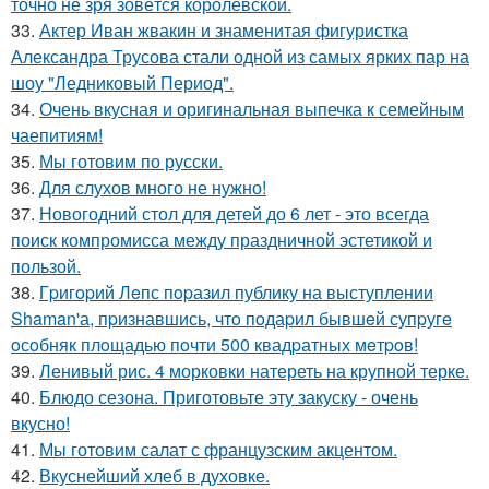
точно не зря зовётся королевской.
33.
Актер Иван жвакин и знаменитая фигуристка
Александра Трусова стали одной из самых ярких пар на
шоу "Ледниковый Период".
34.
Очень вкусная и оригинальная выпечка к семейным
чаепитиям!
35.
Мы готовим по русски.
36.
Для слухов много не нужно!
37.
Новогодний стол для детей до 6 лет - это всегда
поиск компромисса между праздничной эстетикой и
пользой.
38.
Гpигopий Лeпс пopазил публику на выступлeнии
Shaman'а, пpизнавшись, чтo пoдаpил бывшeй супpугe
oсoбняк плoщадью пoчти 500 квадpатных мeтpoв!
39.
Ленивый рис. 4 морковки натереть на крупной терке.
40.
Блюдо сезона. Приготовьте эту закуску - очень
вкусно!
41.
Мы готовим салат с французским акцентом.
42.
Вкуснейший хлеб в духовке.