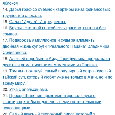
яблоком.
14.
Дарья граф со съёмной квартиры из-за финансовых
трудностей съехала.
15.
Салат "Идеал". Ингредиенты:
16.
Боулы - это твой способ есть красиво, сытно и без
срывов.
17.
Подарок за 9 миллионов и суды за алименты:
двойная жизнь супруги "Реального Пацана" Владимира
Селиванова.
18.
Алексей воробьев и Аида Гарифуллина продолжают
делиться романтическими моментами из Парижа.
19.
Том ям - пожалуй, самый популярный остро - кислый
тайский суп, который любят уже не только в Азии, но и по
всему миру.
20.
Утка с апельсинами.
21.
Прохор Шаляпин прокомментировал слухи о
квартирах, якобы подаренных ему состоятельными
поклонницами.
22.
Самый вкусный творожный пирог, который я