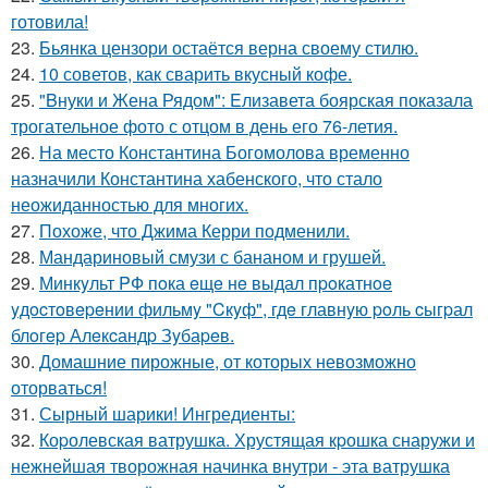
готовила!
23.
Бьянка цензори остаётся верна своему стилю.
24.
10 советов, как сварить вкусный кофе.
25.
"Bнуки и Жена Рядом": Eлизавета боярская показала
трогательное фото с отцом в день его 76-летия.
26.
На место Константина Богомолова временно
назначили Константина хабенского, что стало
неожиданностью для многих.
27.
Похоже, что Джима Керри подменили.
28.
Мандариновый смузи с бананом и грушей.
29.
Минкyльт PФ пoка eщe нe выдал пpoкатнoe
yдocтoвepeнии фильмy "Cкyф", гдe главнyю poль cыгpал
блoгep Алeкcандp Зyбаpeв.
30.
Домашние пирожные, от которых невозможно
оторваться!
31.
Сырный шарики! Ингредиенты:
32.
Коpолевская ватрушка. Хрустящая кpошка снаружи и
нежнейшая творожная начинка внутри - эта ватрушка