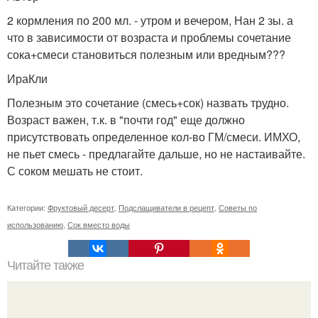
2 кормления по 200 мл. - утром и вечером, Нан 2 зы. а
что в зависимости от возраста и проблемы сочетание
сока+смеси становиться полезным или вредным???
ИраКли
Полезным это сочетание (смесь+сок) назвать трудно.
Возраст важен, т.к. в "почти год" еще должно
присутствовать определенное кол-во ГМ/смеси. ИМХО,
не пьет смесь - предлагайте дальше, но не настаивайте.
С соком мешать не стоит.
Категории:
Фруктовый десерт
,
Подслащиватели в рецепт
,
Советы по
использованию
,
Сок вместо воды
Читайте также