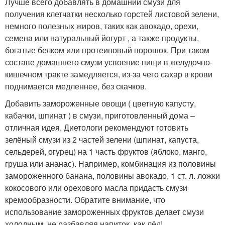
Лучше всего добавлять в домашний смузи для
получения клетчатки несколько горстей листовой зелени,
немного полезных жиров, таких как авокадо, орехи,
семена или натуральный йогурт , а также продукты,
богатые белком или протеиновый порошок. При таком
составе домашнего смузи усвоение пищи в желудочно-
кишечном тракте замедляется, из-за чего сахар в крови
поднимается медленнее, без скачков.
Добавить замороженные овощи ( цветную капусту,
кабачки, шпинат ) в смузи, приготовленный дома –
отличная идея. Диетологи рекомендуют готовить
зелёный смузи из 2 частей зелени (шпинат, капуста,
сельдерей, огурец) на 1 часть фруктов (яблоко, манго,
груша или ананас). Например, комбинация из половины
замороженного банана, половины авокадо, 1 ст. л. ложки
кокосового или орехового масла придасть смузи
кремообразности. Обратите внимание, что
использование замороженных фруктов делает смузи
холодным, не разбавляя напиток, как лёд!