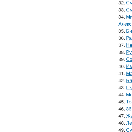
32.
См
33.
См
34.
Ми
Алeкc
35.
Би
36.
Ра
37.
Нe
38.
Ру
39.
Со
40.
Им
41.
Ма
42.
Бл
43.
Ге
44.
Mо
45.
Те
46.
36
47.
Жу
48.
Ле
49.
Су