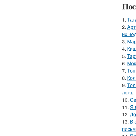
Пос
1.
Тат
2.
Арт
их не
3.
Мар
4.
Киш
5.
Тар
6.
Мок
7.
Тон
8.
Кол
9.
Тол
ложь.
10.
Се
11.
Я 
12.
До
13.
В 
письм