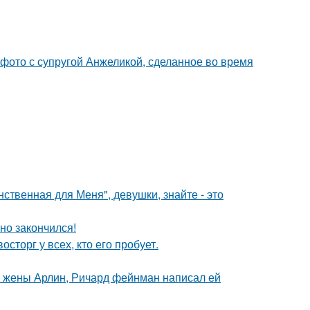
 фото с супругой Анжеликой, сделанное во время
нственная для Меня", девушки, знайте - это
но закончился!
сторг у всех, кто его пробует.
й жены Арлин, Ричард фейнман написал ей