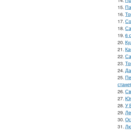
14.
Пр
15.
Па
16.
То
17.
Со
18.
Са
19.
6 
20.
Ку
21.
Ка
22.
Са
23.
То
24.
Да
25.
Пе
стане
26.
Св
27.
Юл
28.
У 
29.
Лe
30.
Ос
31.
Лю