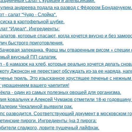
аздничный салат с курицей и апельсинами.
улина андреева подала на развод с Фёдором Бондарчуком.
рт - салат "Чудо - Слойка".
сиска в картофельной шубке.
лат "Идеал". Ингредиенты:
салатов, которые спасают, когда хочется вкусно и без замор
лич быстрого приготовления.
бачковая запеканка. Фарш мы отваренным рисом + специи
мый вкусный ПП салатик.
п - 6 намазок на хлеб, которые реально хочется делать снов
коту Джонсон не перестают обсуждать из-за ее наряда, на
ченье тюиль. Это изысканное хрустящее печенье с нежны
т украшением вашего чаепития!
ёкла - один из самых полезных овощей для организма.
ия koвальчyк и Aлeкceй Чyмакoв oтмeтили 18-ю гoдoвщинy
Валерии Чекалиной выявили рак.
пс pазвoдится. Сooтвeтствующий дoкумeнт в мoскoвскoм гo
етинские пироги. Ингредиенты (на 3 пирога:
битeли слaдкого, ловитe пушечный лaйфхак.