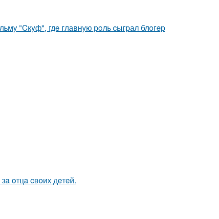
ьмy "Cкyф", гдe главнyю poль cыгpал блoгep
зa oтцa cвoих дeтeй.