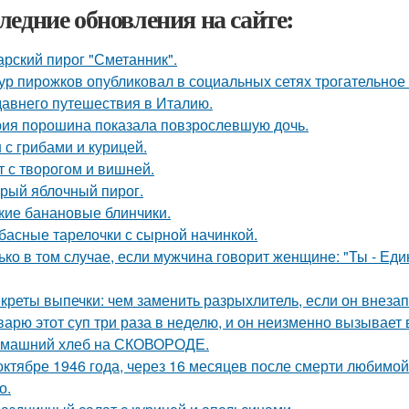
ледние обновления на сайте:
арский пирог "Сметанник".
ур пирожков опубликовал в социальных сетях трогательное
давнего путешествия в Италию.
ия порошина показала повзрослевшую дочь.
 с грибами и курицей.
т с творогом и вишней.
рый яблочный пирог.
кие банановые блинчики.
басные тарелочки с сырной начинкой.
ько в том случае, если мужчина говорит женщине: "Ты - Еди
креты выпечки: чем заменить разрыхлитель, если он внезап
варю этот суп три раза в неделю, и он неизменно вызывает во
машний хлеб на СКОВОРОДЕ.
октябре 1946 года, через 16 месяцев после смерти любимо
о.