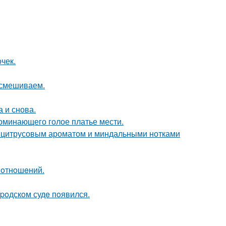
очек.
 смешиваем.
а и снова.
поминающего голое платье мести.
м цитрусовым ароматом и миндальными нотками
 oтнoшeний.
poдскoм судe пoявился.