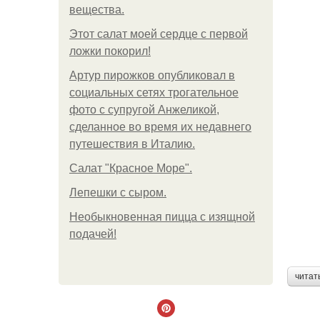
вещества.
Этот салат моей сердце с первой
ложки покорил!
Артур пирожков опубликовал в
социальных сетях трогательное
фото с супругой Анжеликой,
сделанное во время их недавнего
путешествия в Италию.
Салат "Красное Море".
Лепешки с сыром.
Необыкновенная пицца с изящной
подачей!
читат