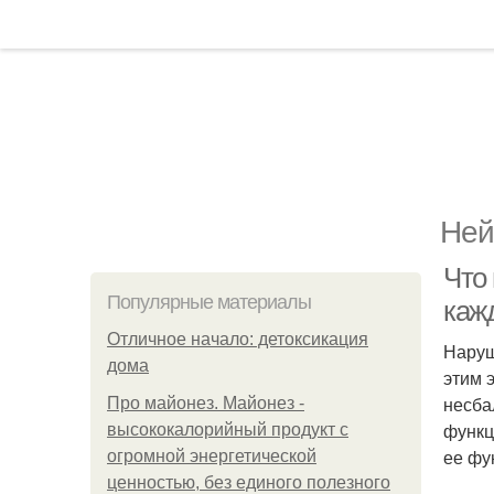
Ней
Что
Популярные материалы
каж
Отличное начало: детоксикация
Наруш
дома
этим 
несба
Про майонез. Майонез -
функц
высококалорийный продукт с
ее фу
огромной энергетической
ценностью, без единого полезного