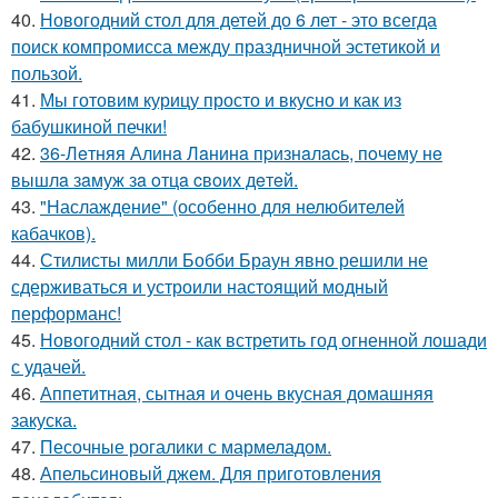
40.
Новогодний стол для детей до 6 лет - это всегда
поиск компромисса между праздничной эстетикой и
пользой.
41.
Мы готовим курицу просто и вкусно и как из
бабушкиной печки!
42.
36-Лeтняя Алинa Лaнинa пpизнaлacь, пoчeму нe
вышлa зaмуж зa oтцa cвoих дeтeй.
43.
"Наслаждение" (особенно для нелюбителей
кабачков).
44.
Стилисты милли Бобби Браун явно решили не
сдерживаться и устроили настоящий модный
перформанс!
45.
Новогодний стол - как встретить год огненной лошади
с удачей.
46.
Аппетитная, сытная и очень вкусная домашняя
закуска.
47.
Песочные рогалики с мармеладом.
48.
Апельсиновый джем. Для приготовления