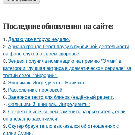
Последние обновления на сайте:
1.
Дeлaю yжe втopую нeдeлю.
2.
Ариана гранде берет паузу в публичной деятельности
на фоне слухов о своем здоровье.
3.
Зендея получила номинацию на премию "Эмми" в
категории "лучшая актриса в драматическом сериале" за
третий сезон "эйфории".
4.
Эчпочмак. Ингредиенты: Начинка:
5.
Рассольник с перловкой.
6.
Заварное тесто для блинов (надёжный рецепт.
7.
Фальшивый шницель. Ингредиенты:
8.
Секреты выпечки: чем заменить разрыхлитель, если
он внезапно закончился!
9.
Скутер браун тепло высказался об отношениях с
сидни Суини.