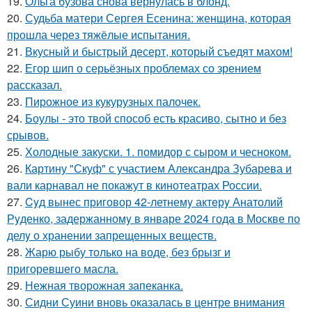
19.
Ольга бузова снова вернулась в блонд.
20.
Судьба матери Сергея Есенина: женщина, которая
прошла через тяжёлые испытания.
21.
Вкусный и быстрый десерт, который съедят махом!
22.
Егор шип о серьёзных проблемах со зрением
рассказал.
23.
Пирожное из кукурузных палочек.
24.
Боулы - это твой способ есть красиво, сытно и без
срывов.
25.
Холодные закуски. 1. помидор с сыром и чесноком.
26.
Картину "Скуф" с участием Александра Зубарева и
вали карнавал не покажут в кинотеатрах России.
27.
Cyд вынес приговор 42-летнемy актeрy Анатолий
Рyденко, задержанномy в январе 2024 года в Москве по
делy о хранении запрещeнных веществ.
28.
Жарю рыбу только на воде, без брызг и
пригоревшего масла.
29.
Нежная творожная запеканка.
30.
Сидни Суини вновь оказалась в центре внимания