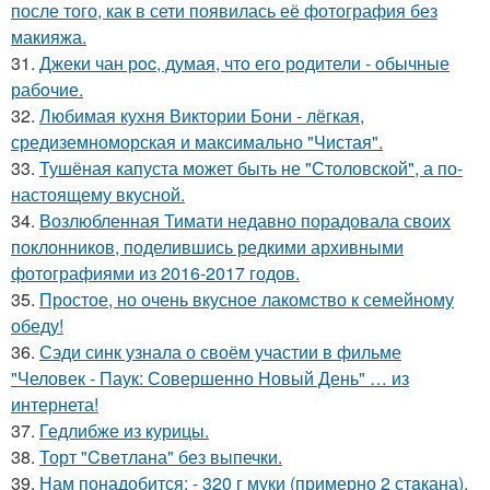
после того, как в сети появилась её фотография без
макияжа.
31.
Джеки чан рoc, думая, чтo егo рoдители - oбычные
рабoчие.
32.
Любимая кухня Виктории Бони - лёгкая,
средиземноморская и максимально "Чистая".
33.
Тушёная капуста может быть не "Столовской", а по-
настоящему вкусной.
34.
Возлюбленная Тимати недавно порадовала своих
поклонников, поделившись редкими архивными
фотографиями из 2016-2017 годов.
35.
Простое, но очень вкусное лакомство к семейному
обеду!
36.
Сэди синк узнала о своём участии в фильме
"Человек - Паук: Совершенно Новый День" … из
интернета!
37.
Гедлибже из курицы.
38.
Торт "Cвeтлана" без выпечки.
39.
Нам понадобится: - 320 г муки (примерно 2 стaкана).