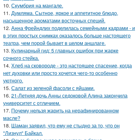
10.
Скумбрия на мангале.
11.
Думляма. Сытное, яркое и аппетитное блюдо,
насыщенное ароматами восточных специй.
12.
Анна Фрейндлих поделилась семейными кадрами - и
в этих простых снимках оказалось больше настоящего
театра, чем порой бывает в целом аншлаге.
13.
Кулинарный гид: 5 главных ошибок при жарке
сочного стейка.
14.
Хлеб на сковороде - это настоящее спасение, когда
нет духовки или просто хочется чего-то особенно
уютного.
15.
Салат из зеленой фасоли с яйцами.
16.
21-Летняя дочь Анны седоковой Алина закончила
университет с отличием.
17.
Почему нельзя жарить на нерафинированном
масле?
18.
Шаман заявил, что ему не стыдно за то, что он
"Лизнул" Байкал.