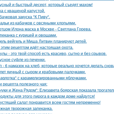
усный и быстрый десерт, который съедят махом!
ка с квашеной капустой.
бачковая закуска "К Пиву".
адьи из кабачков с овсяными хлопьями.
отцом Илона маска в Москве - Светлана Горева.
пеканка с курицей и овощами.
ель вейгель и Миша Литвин планируют детей.
 этим рецептом идёт настоящая охота.
улы - это твой способ есть красиво, сытно и без срывов.
усное суфле из печенки.
п - 6 намазок на хлеб, которые реально хочется делать снов
лет яичный с сыром и крабовыми палочками.
арлотка" с карамелизированными яблочками.
и рецепта полезного чая:
нуки и Жена Рядом": Eлизавета боярская показала трогатель
одукты для этого пиpога в каждом доме найдутся!
устящий салат понравится всем гостям непременно!
жная творожная запеканка.