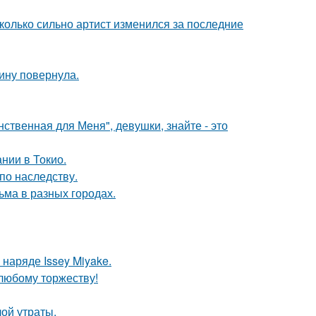
сколько сильно артист изменился за последние
пину повернула.
нственная для Меня", девушки, знайте - это
нии в Токио.
по наследству.
ма в разных городах.
наряде Issey Miyake.
любому торжеству!
ой утраты.