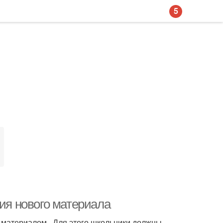
5
ния нового материала
материалом . Для этого школьники должны