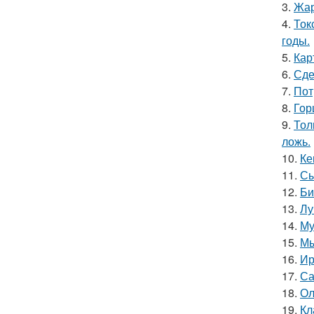
3.
Жар
4.
Ток
годы.
5.
Кар
6.
Сде
7.
Пот
8.
Гор
9.
Тол
ложь.
10.
Ке
11.
Сы
12.
Би
13.
Лу
14.
Му
15.
Мы
16.
Ир
17.
Са
18.
Ол
19.
Кл