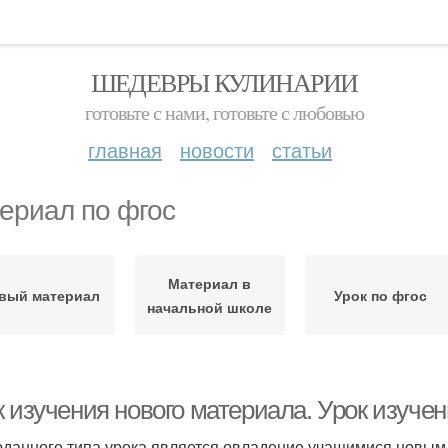
ШЕДЕВРЫ КУЛИНАРИИ
готовьте с нами, готовьте с любовью
главная
новости
статьи
ериал по фгос
Материал в
вый материал
Урок по фгос
начальной школе
к изучения нового материала. Урок изуче
данного типа урока является овладение учащимися новым 