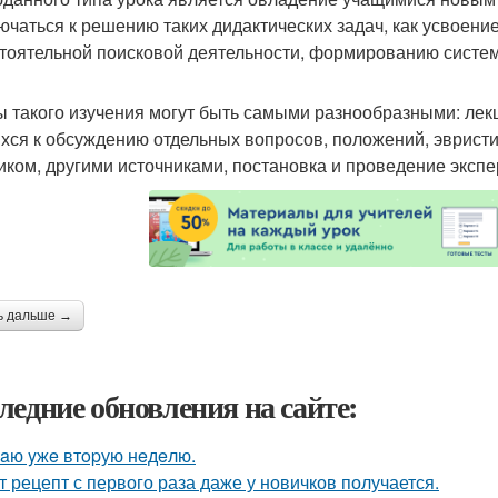
ючаться к решению таких дидактических задач, как усвоени
тоятельной поисковой деятельности, формированию систе
 такого изучения могут быть самыми разнообразными: лек
хся к обсуждению отдельных вопросов, положений, эвристи
иком, другими источниками, постановка и проведение экспер
ь дальше →
ледние обновления на сайте:
aю yжe втopую нeдeлю.
т рецепт с первого раза даже у новичков получается.