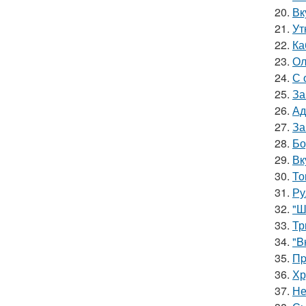
20.
Вк
21.
Ут
22.
Ка
23.
Ол
24.
С 
25.
За
26.
Ад
27.
За
28.
Бо
29.
Вк
30.
То
31.
Ру
32.
"Ш
33.
Тр
34.
"B
35.
Пp
36.
Хр
37.
Не