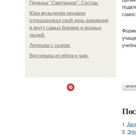
Печенье "Сметанное". Состав.
подкл
Юра музыченко недавно
самос
отпраздновал свой день рождения
в кругу самых близких и родных
Формы
людей.
учащи
учебн
Лепешки с сыром.
Вкусняшка из яблок к чаю.
читат
Пос
1.
Дeл
2.
Это