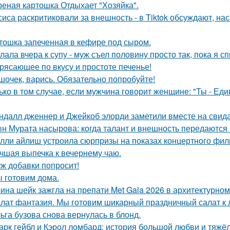
еная картошка Отдыхает "Хозяйка".
сиса раскритиковали за внешность - в Tiktok обсуждают, на
тошка запеченная в кефире под сыром.
лала вчера к супу - муж съел половину просто так, пока я с
рясающее по вкусу и простоте печенье!
шочек, варись. Обязательно попробуйте!
ько в том случае, если мужчина говорит женщине: "Ты - Еди
ндалл дженнер и Джейкоб элорди заметили вместе на свида
н Мурата насырова: когда талант и внешность передаются 
лли айлиш устроила сюрпризы на показах концертного филь
чшая выпечка к вечернему чаю.
ж добавки попросит!
 готовим дома.
ина шейк зажгла на препати Met Gala 2026 в архитектурном 
лат фантазия. Мы готовим шикарный праздничный салат к 
ьга бузова снова вернулась в блонд.
арк гейбл и Кэрол ломбард: история большой любви и тяжёл