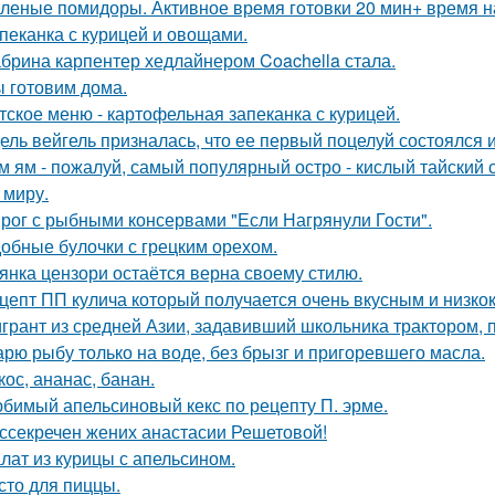
леные помидоры. Активное время готовки 20 мин+ время н
пеканка с курицей и овощами.
брина карпентер хедлайнером Coachella стала.
 готовим дома.
тское меню - картофельная запеканка с курицей.
ель вейгель призналась, что ее первый поцелуй состоялся
м ям - пожалуй, самый популярный остро - кислый тайский с
 миру.
рог с рыбными консервами "Если Нагрянули Гости".
обные булочки с грецким орехом.
янка цензори остаётся верна своему стилю.
цепт ПП кулича который получается очень вкусным и низк
грант из средней Азии, задавивший школьника трактором, 
рю рыбу только на воде, без брызг и пригоревшего масла.
кос, ананас, банан.
бимый апельсиновый кекс по рецепту П. эрме.
ссекречен жених анастасии Решетовой!
лат из курицы с апельсином.
сто для пиццы.