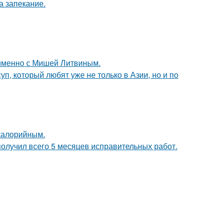
а запекание.
 именно с Мишей Литвиным.
уп, который любят уже не только в Азии, но и по
окалорийным.
получил всего 5 месяцев исправительных работ.