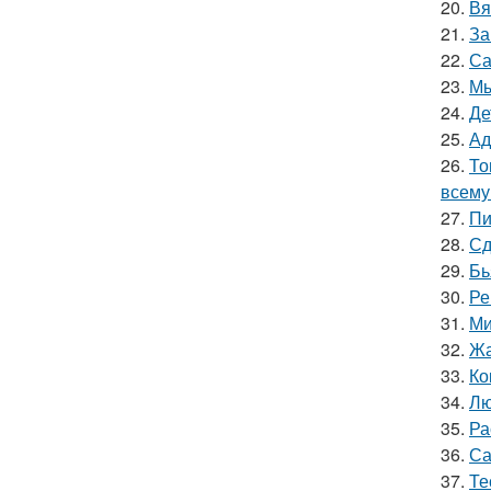
20.
Вя
21.
За
22.
Са
23.
Мы
24.
Де
25.
Ад
26.
То
всему
27.
Пи
28.
Сд
29.
Бь
30.
Ре
31.
Ми
32.
Жа
33.
Ко
34.
Лю
35.
Ра
36.
Са
37.
Те