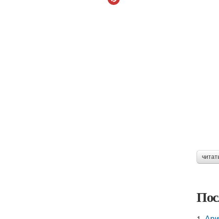
читат
Пос
1.
Ари