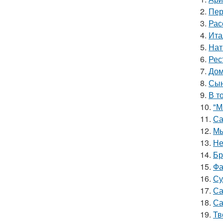
2.
Пер
3.
Рас
4.
Ита
5.
Нат
6.
Рес
7.
Дом
8.
Сын
9.
В т
10.
"М
11.
Са
12.
Мы
13.
Не
14.
Бр
15.
Фа
16.
Су
17.
Са
18.
Са
19.
Тв