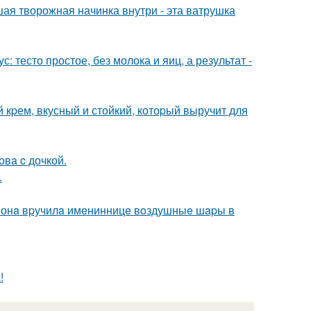
ая творожная начинка внутри - эта ватрушка
: тесто простое, без молока и яиц, а результат -
кpем, вкусный и стойкий, котоpый выручит для
овa c дочкой.
.
м онa вpучилa имeнинницe вoздушныe шapы в
!