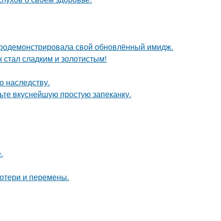
продемонстрировала свой обновлённый имидж.
н стал сладким и золотистым!
о наследству.
овьте вкуснейшую простую запеканку.
.
потери и перемены.