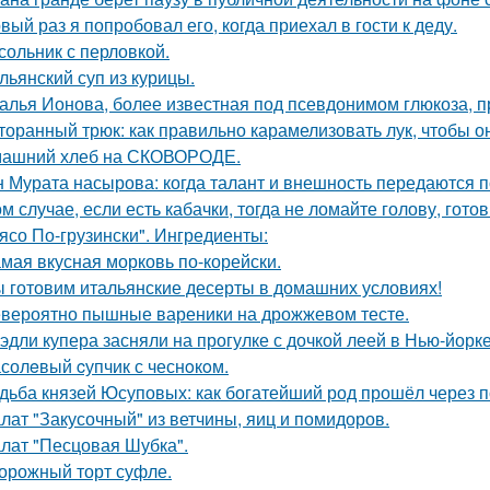
вый раз я попробовал его, когда приехал в гости к деду.
сольник с перловкой.
льянский суп из курицы.
алья Ионова, более известная под псевдонимом глюкоза, 
торанный трюк: как правильно карамелизовать лук, чтобы о
ашний хлеб на СКОВОРОДЕ.
 Мурата насырова: когда талант и внешность передаются п
ом случае, если есть кабачки, тогда не ломайте голову, гот
ясо По-грузински". Ингредиенты:
мая вкусная морковь по-корейски.
 готовим итальянские десерты в домашних условиях!
вероятно пышные вареники на дрожжевом тесте.
эдли купера засняли на прогулке с дочкой леей в Нью-йорке
солeвый cупчик с чеснoкoм.
дьба князей Юсуповых: как богатейший род прошёл через 
лат "Закусочный" из ветчины, яиц и помидоров.
лат "Песцовая Шубка".
орожный торт суфле.