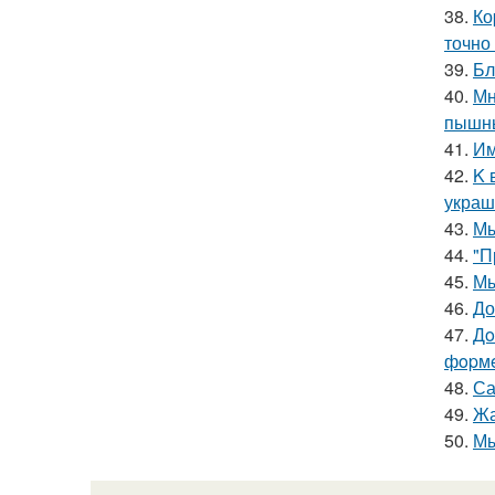
38.
Ко
точно
39.
Бл
40.
Мн
пышны
41.
Им
42.
K 
украш
43.
Мы
44.
"П
45.
Мы
46.
До
47.
Дo
фopмe
48.
Са
49.
Жа
50.
Мы