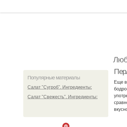
Люб
Перл
Популярные материалы
Еще в
Салат "Сугроб". Ингредиенты:
бодро
употр
Салат "Свежесть". Ингредиенты:
сравн
вкусн