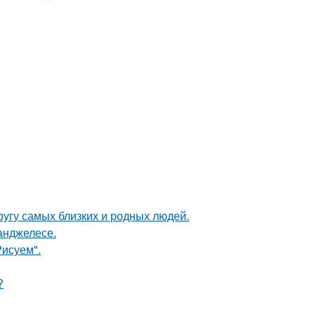
угу самых близких и родных людей.
-анджелесе.
Рисуем".
?