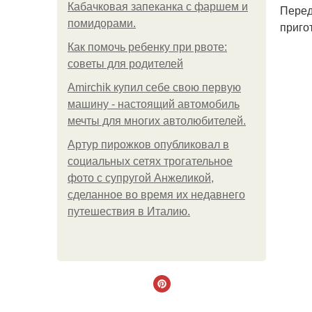
Кабачковая запеканка с фаршем и
Перед
помидорами.
приго
Как помочь ребенку при рвоте:
советы для родителей
Amirchik купил себе свою первую
машину - настоящий автомобиль
мечты для многих автолюбителей.
Артур пирожков опубликовал в
социальных сетях трогательное
фото с супругой Анжеликой,
сделанное во время их недавнего
путешествия в Италию.