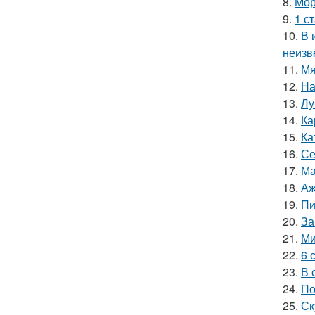
8.
Мор
9.
1 с
10.
В 
неизв
11.
Мя
12.
На
13.
Лу
14.
Ка
15.
Ка
16.
Се
17.
Ма
18.
Аж
19.
Пи
20.
За
21.
Ми
22.
6 
23.
В 
24.
По
25.
Ск