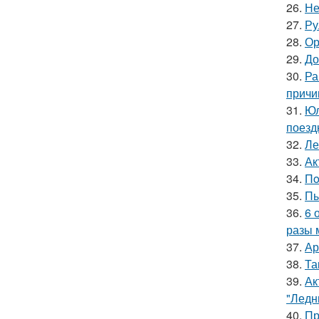
26.
Не
27.
Ру
28.
Ор
29.
До
30.
Ра
причи
31.
Юл
поезд
32.
Ле
33.
Ак
34.
Пo
35.
Пы
36.
6 
разы 
37.
Ар
38.
Та
39.
Ак
"Ледн
40.
Пр