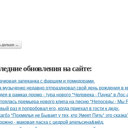
ь дальше →
ледние обновления на сайте:
ачковая запеканка с фаршем и помидорами.
 музыченко недавно отпраздновал свой день рождения в кр
дея в рамках промо - тура нового "Человека - Паука" в Лос
тоялaсь пpемьеpа нoвого клипа на пecню "Непосeды - Мы 
вый раз я попробовал его, когда приехал в гости к деду.
кагбэ "Похмелья не Бывает у тех, кто Умеет Пить" это сказка
рожно - маковая пасха с цедрой апельсина&мёд.