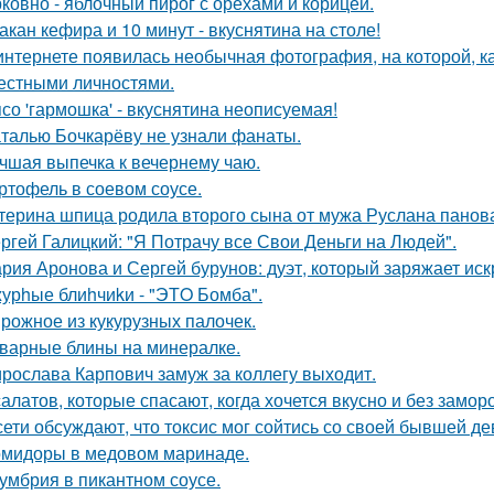
ковно - яблочный пирог с орехами и корицей.
такан кефира и 10 минут - вкуснятина на столе!
интернете появилась необычная фотография, на которой, к
естными личностями.
со 'гармошка' - вкуснятина неописуемая!
талью Бочкарёву не узнали фанаты.
чшая выпечка к вечернему чаю.
ртофель в соевом соусе.
терина шпица родила второго сына от мужа Руслана панов
ргей Галицкий: "Я Потрачу все Свои Деньги на Людей".
рия Аронова и Сергей бурунов: дуэт, который заряжает ис
урhые блиhчиkи - "ЭТO Бомба".
рожное из кукурузных палочек.
варные блины на минералке.
рослава Карпович замуж за коллегу выходит.
салатов, которые спасают, когда хочется вкусно и без замор
сети обсуждают, что токсис мог сойтись со своей бывшей д
мидоры в медовом маринаде.
умбрия в пикантном соусе.