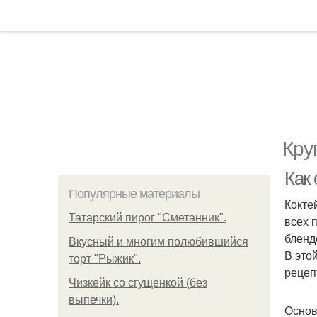
Кру
Как 
Популярные материалы
Кокте
Татарский пирог "Сметанник".
всех 
бленд
Вкусный и многим полюбившийся
В это
торт "Рыжик".
рецеп
Чизкейк со сгущенкой (без
выпечки).
Основ