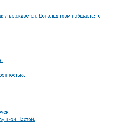
ак утверждается, Дональд трамп общается с
а.
кренностью.
очек.
евушкой Настей.