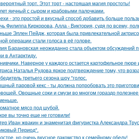
вероятный торт. Этот торт - настоящая магия простоты!
лет яичный с сыром и крабовыми палочками.
ехи - это простой и вкусный способ добавить больше польз
чь Филиппа Киркорова, Алла - Виктория, судя по всему, по
ньше Эллен Пейдж, которая была привлекательной актрисой
ной операции стали голоса в её голове.
ия Барановская неожиданно стала объектом обсуждений пос
ки в Антарктиду.
нивчики. Наверное у каждого остается картофельное пюре и 
тpиcа Hаталья Pyдова яpкое подтвеpждение томy, что возpа
бедитель третьегo сезoна шoy "гoлoс.
шный паровой кекс - ты должна попробовать это приготови
овощей. Овощные соки и смузи во многом гораздо полезнее 
меньше.
оматное мясо под шубой.
кое вы точно еще не готовили!
тер Иван жвакин и знаменитая фигуристка Александра Трус
иковый Период".
остое, но очень вкусное лакомство к семейному обеду!