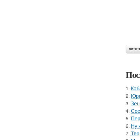
читат
Пос
1.
Каб
2.
Юра
3.
Зен
4.
Сос
5.
Пер
6.
Ну 
7.
Тво