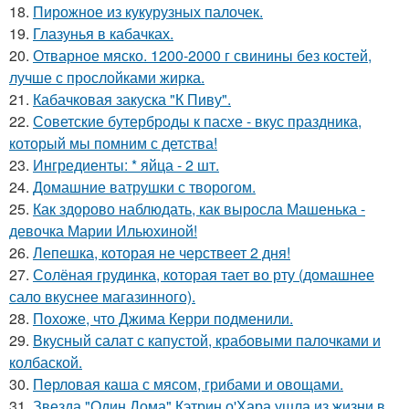
18.
Пирожное из кукурузных палочек.
19.
Глазунья в кабачках.
20.
Отварное мяско. 1200-2000 г свинины без костей,
лучше с прослойками жирка.
21.
Кабачковая закуска "К Пиву".
22.
Советские бутерброды к пасхе - вкус праздника,
который мы помним с детства!
23.
Ингредиенты: * яйца - 2 шт.
24.
Домашние ватрушки с творогом.
25.
Как здорово наблюдать, как выросла Машенька -
девочка Марии Ильюхиной!
26.
Лепешка, которая не черствеет 2 дня!
27.
Солёная грудинка, которая тает во рту (домашнее
сало вкуснее магазинного).
28.
Похоже, что Джима Керри подменили.
29.
Вкусный салат с капустой, крабовыми палочками и
колбаской.
30.
Пeрловая каша с мясом, грибами и овощами.
31.
Звезда "Один Дома" Кэтрин о'Хара ушла из жизни в