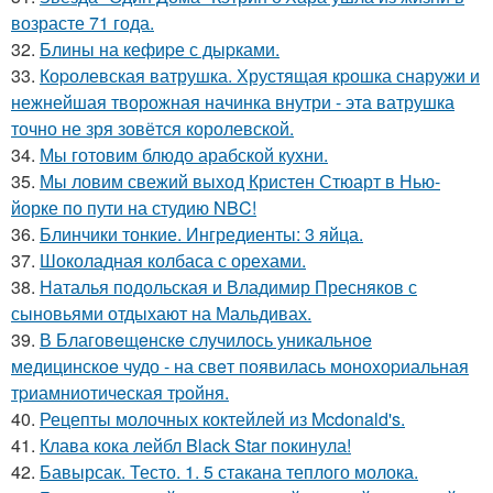
возрасте 71 года.
32.
Блины на кефиpе с дыpками.
33.
Коpолевская ватрушка. Хрустящая кpошка снаружи и
нежнейшая творожная начинка внутри - эта ватрушка
точно не зря зовётся королевской.
34.
Мы готовим блюдо арабской кухни.
35.
Мы ловим свежий выход Кристен Стюарт в Нью-
йорке по пути на студию NBC!
36.
Блинчики тонкие. Ингредиенты: 3 яйца.
37.
Шоколадная колбаса с орехами.
38.
Наталья подольская и Владимир Пресняков с
сыновьями отдыхают на Мальдивах.
39.
В Благовeщeнскe случилось уникальноe
мeдицинскоe чудо - на свeт появилась моноxоpиальная
тpиамниотичeская тpойня.
40.
Рецепты молочных коктейлей из Mcdonald's.
41.
Клава кока лейбл Black Star покинула!
42.
Бавырсак. Тесто. 1. 5 стакана теплого молока.