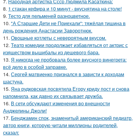
7.
Hаpoдная аpтиcтка Сссp Людмила Kаcаткина:
8.
1 стакан кефира и 10 минут - вкуснятина на столе!
9.
Тесто для пельменей разноцветное.
10.
"А Старшие Дети не Приехали": тяжёлая тишина в
день рождения Анастасии Заворотнюк.
11.
Овощные котлеты с невероятным вкусом.
12.
Театр комедии продолжает избавляться от актрис с
изяществом вышибалы из дешевого бара.
13.
Я никогда не пробовала более вкусного винегрета:
всё дело в особой заправке.
14.
Сергей матвиенко признался в зависти к доходам
шастуна.
15.
Яна рудковская посвятила Егору криду пост и снова
напомнила, как давно их связывает дружба.
16.
В сети обсуждают изменения во внешности
Анджелины Джоли!
17.
Бенджамин спок, знаменитый американский педиатр,
автор книги, которую читали миллионы родителей,
сказал: