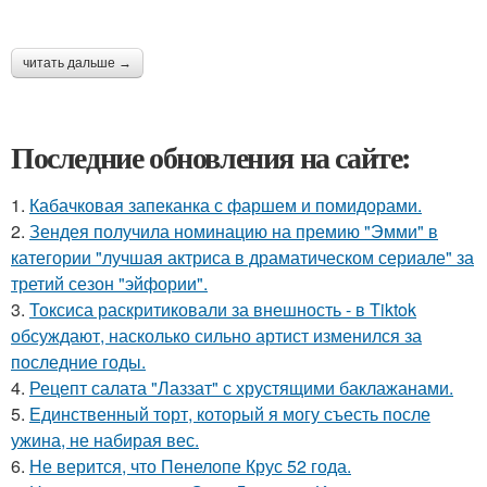
читать дальше →
Последние обновления на сайте:
1.
Кабачковая запеканка с фаршем и помидорами.
2.
Зендея получила номинацию на премию "Эмми" в
категории "лучшая актриса в драматическом сериале" за
третий сезон "эйфории".
3.
Токсиса раскритиковали за внешность - в Tiktok
обсуждают, насколько сильно артист изменился за
последние годы.
4.
Рецепт салата "Лаззат" с хрустящими баклажанами.
5.
Единственный торт, который я могу съесть после
ужина, не набирая вес.
6.
Не верится, что Пенелопе Крус 52 года.