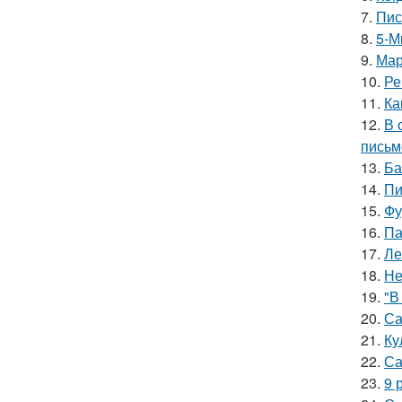
7.
Пис
8.
5-М
9.
Мар
10.
Ре
11.
Ка
12.
В 
письм
13.
Ба
14.
Пи
15.
Фу
16.
Па
17.
Ле
18.
Не
19.
"В
20.
Са
21.
Ку
22.
Са
23.
9 