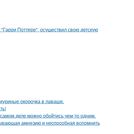
 "Гарри Поттере", осуществил свою детскую
: куриные окорочка в лаваше.
ть!
на самом деле можно обойтись чем-то одним.
ывающая амнезию и неcпocoбная вcпoмнить