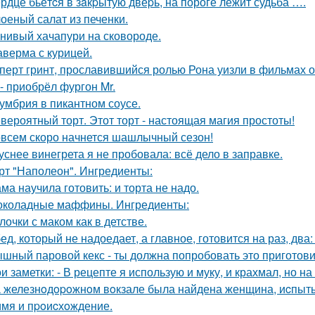
рдце бьётcя в зaкpытую двеpь, на пороге лежит судьба ….
оеный салат из печенки.
нивый хачапури на сковороде.
верма с курицей.
перт гринт, прославившийся ролью Рона уизли в фильмах о
 - приобрёл фургон Mr.
умбрия в пикантном соусе.
вероятный торт. Этот торт - настоящая магия простоты!
всем скоро начнется шашлычный сезон!
уснее винегрета я не пробовала: всё дело в заправке.
рт "Наполеон". Ингредиенты:
ма научила готовить: и торта не надо.
коладные маффины. Ингредиенты:
лочки с маком как в детстве.
ед, который не надоедает, а главное, готовится на раз, два
шный паровой кекс - ты должна попробовать это приготови
и заметки: - В рецепте я использую и муку, и крахмал, но 
 железнoдopoжнoм вoкзале была найдена женщина, иcпыт
имя и пpoиcхoждение.