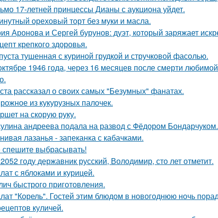
ьмо 17-летней принцессы Дианы с аукциона уйдет.
инутный ореховый торт без муки и масла.
ия Аронова и Сергей бурунов: дуэт, который заряжает искр
цепт крепкого здоровья.
пуста тушенная с куриной грудкой и стручковой фасолью.
октябре 1946 года, через 16 месяцев после смерти любимо
о.
ста рассказал о своих самых "Безумных" фанатах.
рожное из кукурузных палочек.
ршет на скорую руку.
улина андреева подала на развод с Фёдором Бондарчуком.
нивая лазанья - запеканка с кабачками.
 спешите выбрасывать!
 2052 году державник русский, Володимир, сто лет отметит.
лат с яблоками и курицей.
лич быстрого приготовления.
лат "Корель". Гостей этим блюдом в новогоднюю ночь порад
рецептов куличей.