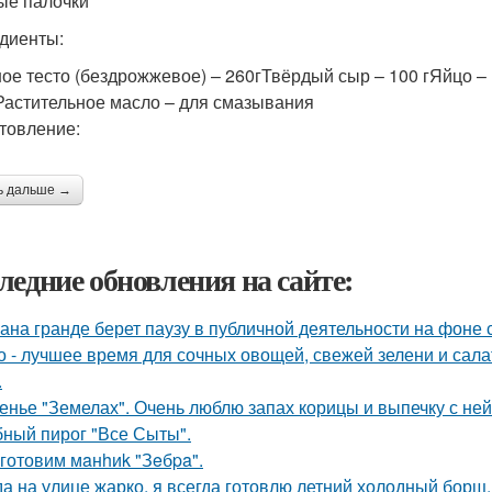
е палочки
диенты:
ое тесто (бездрожжевое) – 260гТвёрдый сыр – 100 гЯйцо – 1 
Растительное масло – для смазывания
товление:
ь дальше →
ледние обновления на сайте:
ана гранде берет паузу в публичной деятельности на фоне 
о - лучшее время для сочных овощей, свежей зелени и сала
.
енье "Земелах". Очень люблю запах корицы и выпечку с ней 
ный пирог "Все Сыты".
готовим мaнhиk "Зeбpa".
да на улице жарко, я всегда готовлю летний холодный борщ.