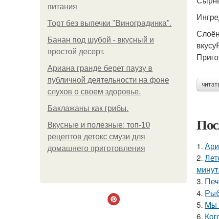
Сырны
питания
Ингре
Торт без выпечки "Виноградинка".
Слоён
Банан под шубой - вкусный и
вкусу
простой десерт.
Приго
Ариана гранде берет паузу в
публичной деятельности на фоне
читат
слухов о своем здоровье.
Баклажаны как грибы.
Пос
Вкусные и полезные: топ-10
рецептов детокс смузи для
1.
Ари
домашнего приготовления
2.
Лет
минут
3.
Печ
4.
Рыб
5.
Мы 
6.
Ког