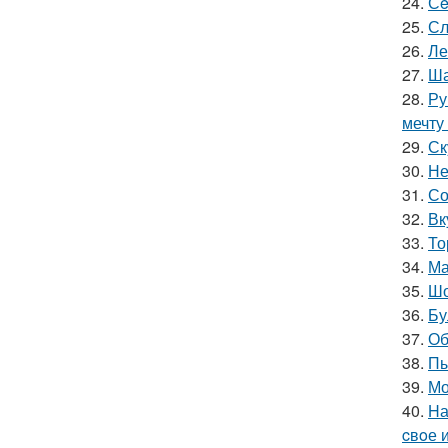
24.
Сe
25.
Сл
26.
Ле
27.
Ша
28.
Ру
мечту
29.
Ск
30.
Не
31.
Со
32.
Вк
33.
То
34.
Ма
35.
Шо
36.
Бу
37.
Об
38.
Пы
39.
Мо
40.
Hа
cвoе 