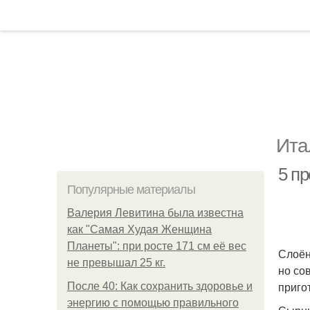
Ита
5 пр
Популярные материалы
Валерия Левитина была известна
как "Самая Худая Женщина
Планеты": при росте 171 см её вес
Слоён
не превышал 25 кг.
но со
приго
После 40: Как сохранить здоровье и
энергию с помощью правильного