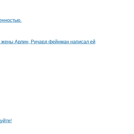
енностью.
й жены Арлин, Ричард фейнман написал ей
уйте!