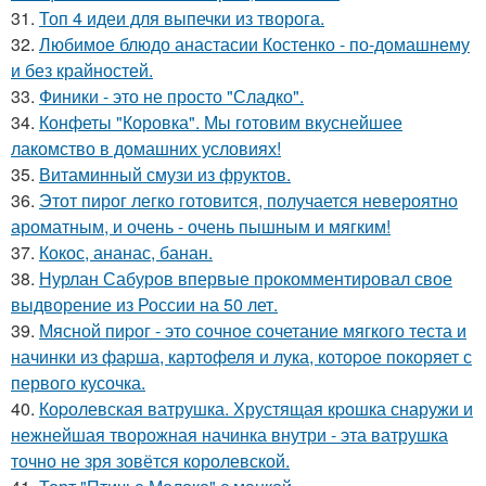
31.
Топ 4 идеи для выпечки из творога.
32.
Любимое блюдо анастасии Костенко - по-домашнему
и без крайностей.
33.
Финики - это не просто "Сладко".
34.
Конфеты "Коровка". Мы готовим вкуснейшее
лакомство в домашних условиях!
35.
Витаминный смузи из фруктов.
36.
Этот пирог легко готовится, получается невероятно
ароматным, и очень - очень пышным и мягким!
37.
Кокос, ананас, банан.
38.
Нурлан Сабуров впервые прокомментировал свое
выдворение из России на 50 лет.
39.
Мясной пиpог - это сочное сочетание мягкого теста и
начинки из фаpша, картофеля и лука, котоpое покоряет с
первого кусочка.
40.
Коpолевская ватрушка. Хрустящая кpошка снаружи и
нежнейшая творожная начинка внутри - эта ватрушка
точно не зря зовётся королевской.