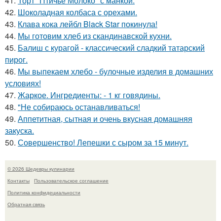
41.
Торт "Птичье Молоко" с манкой.
42.
Шоколадная колбаса с орехами.
43.
Клава кока лейбл Black Star покинула!
44.
Мы готовим хлеб из скандинавской кухни.
45.
Балиш с курагой - классический сладкий татарский
пирог.
46.
Мы выпекаем хлебо - булочные изделия в домашних
условиях!
47.
Жаркое. Ингредиенты: - 1 кг говядины.
48.
"Не собираюсь останавливаться!
49.
Аппетитная, сытная и очень вкусная домашняя
закуска.
50.
Совершенство! Лепешки с сыром за 15 минут.
© 2026 Шедевры кулинарии
Контакты
Пользовательское соглашение
Политика конфидециальности
Обратная связь