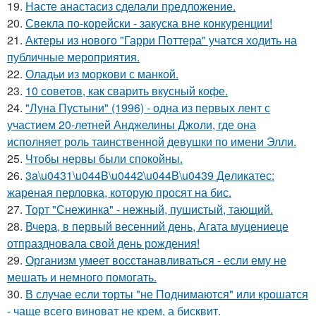
19.
Насте анастасиз сделали предложение.
20.
Свекла по-корейски - закуска вне конкуренции!
21.
Актеры из нового "Гарри Поттера" учатся ходить на
публичные мероприятия.
22.
Оладьи из моркови с манкой.
23.
10 советов, как сварить вкусный кофе.
24.
"Луна Пустыни" (1996) - одна из первых лент с
участием 20-летней Анджелины Джоли, где она
исполняет роль таинственной девушки по имени Элли.
25.
Чтобы нервы были спокойны.
26.
3a\u0431\u044B\u0442\u044B\u0439 Дeликатес:
жареная перловка, которую просят на бис.
27.
Торт "Снежинка" - нежный, пушистый, тающий.
28.
Вчера, в первый весенний день, Агата муцениеце
отпраздновала свой день рождения!
29.
Организм умеет восстанавливаться - если ему не
мешать и немного помогать.
30.
В случае если торты "не Поднимаются" или крошатся
- чаще всего виноват не крем, а бисквит.