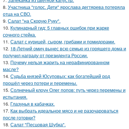
7.
Запеканка из цветной капусты.
8.
Участница "голос. Дети" ярослава дегтярева потеряла
отца на СВО.
9.
Салат "на Скорую Руку".
10.
Кулинарный гид: 5 главных ошибок при жарке
сочного стейка.
11.
Салат с курицей, сыром, грибами и помидорами.
12.
18-Летний омич вынес всю семью из горящего дома и
получил награду от президента России.
13.
Почему нельзя жарить на нерафинированном
масле?
14.
Судьба князей Юсуповых: как богатейший род
прошёл через потери и перемены.
15.
Солнечный клоун Олег попов: путь через перемены и
испытания.
16.
Глазунья в кабачках.
17.
Как выбрать идеальное мясо и не разочароваться
после готовки?
18.
Салат "Песцовая Шубка".