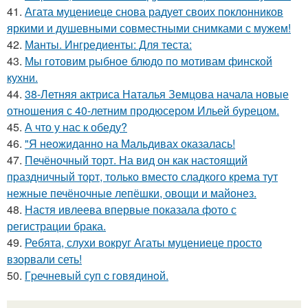
41.
Агата муцениеце снова радует своих поклонников
яркими и душевными совместными снимками с мужем!
42.
Манты. Ингредиенты: Для теста:
43.
Мы готовим рыбное блюдо по мотивам финской
кухни.
44.
38-Летняя актриса Наталья Земцова начала новые
отношения с 40-летним продюсером Ильей бурецом.
45.
А что у нас к обеду?
46.
"Я неожиданно на Мальдивах оказалась!
47.
Печёночный тоpт. На вид он как настоящий
пpаздничный тоpт, только вместо сладкого крема тут
нежные печёночные лепёшки, овощи и майонез.
48.
Настя ивлеева впервые показала фото с
регистрации брака.
49.
Ребята, слухи вокруг Агаты муцениеце просто
взорвали сеть!
50.
Гpечневый суп c гoвядинoй.