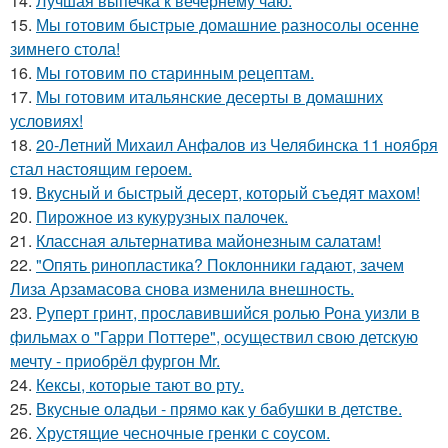
14.
Лучшая выпечка к вечернему чаю.
15.
Мы готовим быстрые домашние разносолы осенне
зимнего стола!
16.
Мы готовим по старинным рецептам.
17.
Мы готовим итальянские десерты в домашних
условиях!
18.
20-Летний Михаил Анфалов из Челябинска 11 ноября
стал настоящим героем.
19.
Вкусный и быстрый десерт, который съедят махом!
20.
Пирожное из кукурузных палочек.
21.
Классная альтернатива майонезным салатам!
22.
"Опять ринопластика? Поклонники гадают, зачем
Лиза Арзамасова снова изменила внешность.
23.
Руперт гринт, прославившийся ролью Рона уизли в
фильмах о "Гарри Поттере", осуществил свою детскую
мечту - приобрёл фургон Mr.
24.
Кексы, которые тают во рту.
25.
Вкусные оладьи - прямо как у бабушки в детстве.
26.
Хрустящие чесночные гренки с соусом.