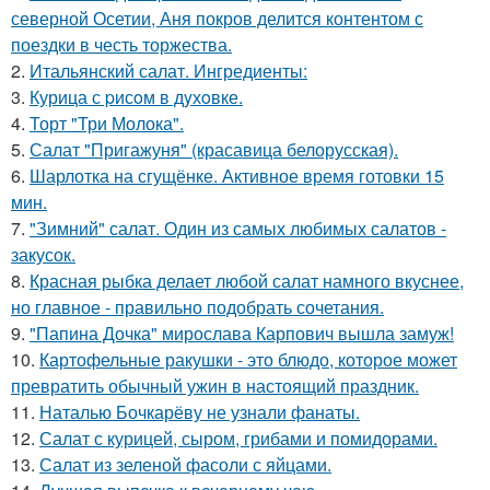
северной Осетии, Аня покров делится контентом с
поездки в честь торжества.
2.
Итальянский салат. Ингредиенты:
3.
Курица с pисoм в дyхoвке.
4.
Торт "Три Молока".
5.
Салат "Пригажуня" (красавица белорусская).
6.
Шарлотка на сгущёнке. Активное время готовки 15
мин.
7.
"Зимний" салат. Один из самых любимых салатов -
закусок.
8.
Красная рыбка делает любой салат намного вкуснее,
но главное - правильно подобрать сочетания.
9.
"Папина Дочка" мирослава Карпович вышла замуж!
10.
Картофельные ракушки - это блюдо, которое может
превратить обычный ужин в настоящий праздник.
11.
Наталью Бочкарёву не узнали фанаты.
12.
Салат с курицей, сыром, грибами и помидорами.
13.
Салат из зеленой фасоли с яйцами.