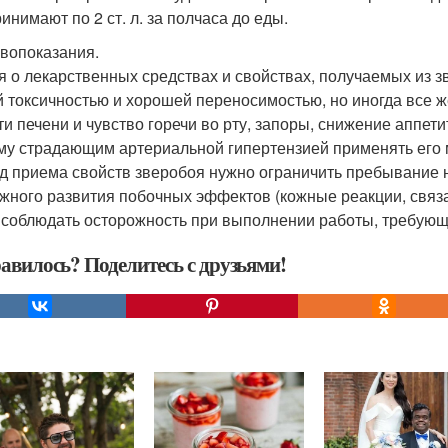
инимают по 2 ст. л. за полчаса до еды.
вопоказания.
я о лекарственных средствах и свойствах, получаемых из зв
й токсичностью и хорошей переносимостью, но иногда все 
ти печени и чувство горечи во рту, запоры, снижение аппе
му страдающим артериальной гипертензией применять его мо
д приема свойств зверобоя нужно ограничить пребывание на
жного развития побочных эффектов (кожные реакции, свя
 соблюдать осторожность при выполнении работы, требую
авилось? Поделитесь с друзьями!