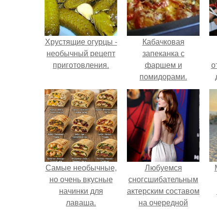
Хрустящие огурцы -
Кабачковая
необычный рецепт
запеканка с
приготовления.
фаршем и
о
помидорами.
Самые необычные,
Любуемся
но очень вкусные
сногсшибательным
начинки для
актерским составом
лаваша.
на очередной
премьере нового