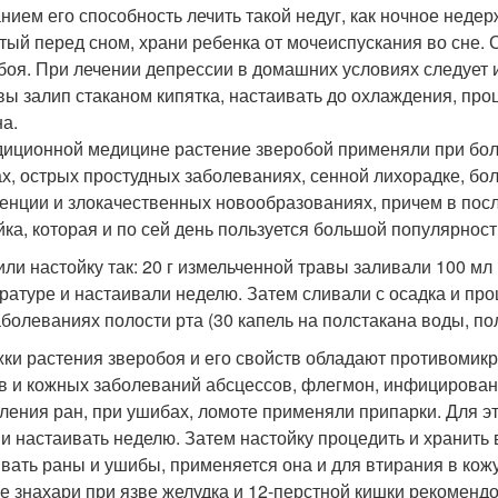
нием его способность лечить такой недуг, как ночное недерж
тый перед сном, храни ребенка от мочеиспускания во сне. 
боя. При лечении депрессии в домашних условиях следует и
авы залип стаканом кипятка, настаивать до охлаждения, про
на.
диционной медицине растение зверобой применяли при бол
х, острых простудных заболеваниях, сенной лихорадке, бол
енции и злокачественных новообразованиях, причем в посл
йка, которая и по сей день пользуется большой популярност
или настойку так: 20 г измельченной травы заливали 100 мл
ратуре и настаивали неделю. Затем сливали с осадка и пр
аболеваниях полости рта (30 капель на полстакана воды, п
ки растения зверобоя и его свойств обладают противомик
в и кожных заболеваний абсцессов, флегмон, инфицирован
ления ран, при ушибах, ломоте применяли припарки. Для этог
 и настаивать неделю. Затем настойку процедить и хранить 
вать раны и ушибы, применяется она и для втирания в кожу
е знахари при язве желудка и 12-перстной кишки рекоменд