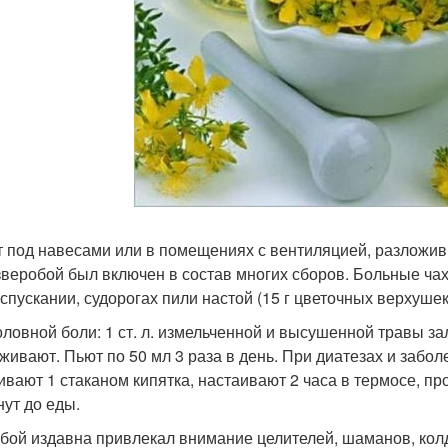
 под навесами или в помещениях с вентиляцией, разложив
зверобой был включен в состав многих сборов. Больные чах
спускании, судорогах пили настой (15 г цветочных верхушек
оловной боли: 1 ст. л. измельченной и высушенной травы зал
живают. Пьют по 50 мл 3 раза в день. При диатезах и забо
ивают 1 стаканом кипятка, настаивают 2 часа в термосе, про
нут до еды.
бой издавна привлекал внимание целителей, шаманов, колду