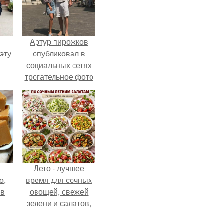
Артур пирожков
эту
опубликовал в
социальных сетях
трогательное фото
с супругой
Анжеликой,
сделанное во
время их недавнего
путешествия в
Италию.
я
Лето - лучшее
о,
время для сочных
 в
овощей, свежей
зелени и салатов,
которые готовятся