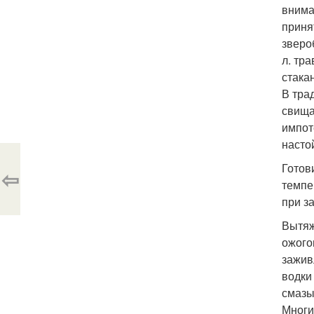
внима
приня
зверо
л. тр
стака
В тра
свища
импот
насто
Готов
⇦
темпе
при з
Вытяж
ожого
зажив
водки
смазы
Многи