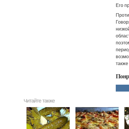
Его пр
Проти
Говор
низко
облас
поэто
перио
возмо
также
Понр
Читайте также