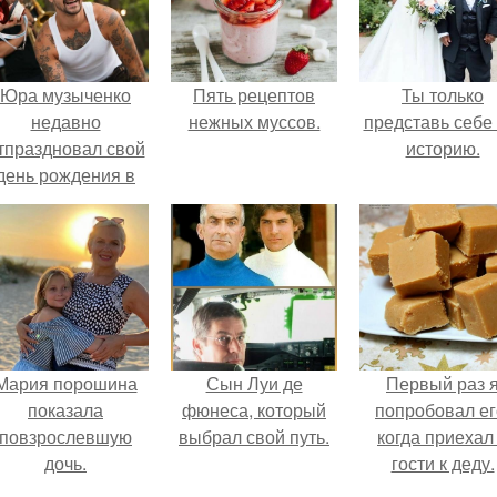
Юра музыченко
Пять рецептов
Ты только
недавно
нежных муссов.
представь себе 
тпраздновал свой
историю.
день рождения в
кругу самых
близких и родных
людей.
Мария порошина
Сын Луи де
Первый раз 
показала
фюнеса, который
попробовал ег
повзрослевшую
выбрал свой путь.
когда приехал
дочь.
гости к деду.