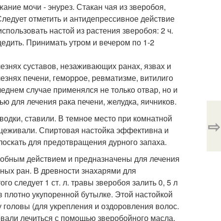
ание мочи - энурез. Стакан чая из зверобоя,
Следует отметить и антидепрессивное действие
спользовать настой из растения зверобоя: 2 ч.
цедить. Принимать утром и вечером по 1-2
езнях суставов, незаживающих ранах, язвах и
езнях печени, геморрое, ревматизме, витилиго
еднем случае применялся не только отвар, но и
ью для лечения рака печени, желудка, яичников.
 водки, ставили. В темное место при комнатной
⇨
оцеживали. Спиртовая настойка эффективна и
олоскать для предотвращения дурного запаха.
робным действием и предназначены для лечения
ных ран. В древности знахарями для
о следует 1 ст. л. травы зверобоя залить 0, 5 л
в плотно укупоренной бутылке. Этой настойкой
 головы (для укрепления и оздоровления волос.
овали лечиться с помощью зверобойного масла.