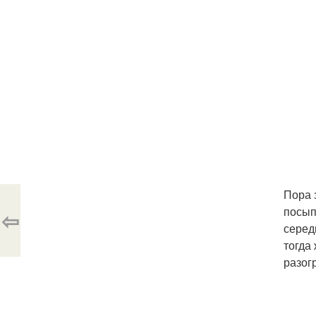
Пора 
посып
⇦
серед
тогда
разог