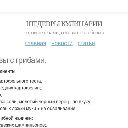
ШЕДЕВРЫ КУЛИНАРИИ
готовьте с нами, готовьте с любовью
главная
новости
статьи
зы с грибами.
диенты.
артофельного теста.
редних картофелин;.
;.
ка соли, молотый чёрный перец - по вкусу;.
ловых ложки муки + на обваливание.
рибной начинки:
 свежих шампиньонов;.