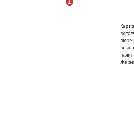
Карто
потол
пюре 
всыпа
начин
Жарим