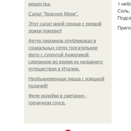
1 неб
вещества.
Соль, 
Салат "Красное Море".
Подсо
Этот салат моей сердце с первой
Приго
ложки покорил!
Артур пирожков опубликовал в
социальных сетях трогательное
фото с супругой Анжеликой,
сделанное во время их недавнего
путешествия в Италию.
Необыкновенная пицца с изящной
подачей!
Филе индейки в сметанно -
горчичном соусе.