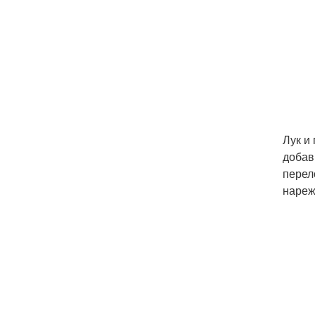
Лук и
добав
перел
нареж