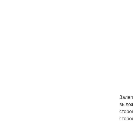
Залеп
вылож
сторо
сторо