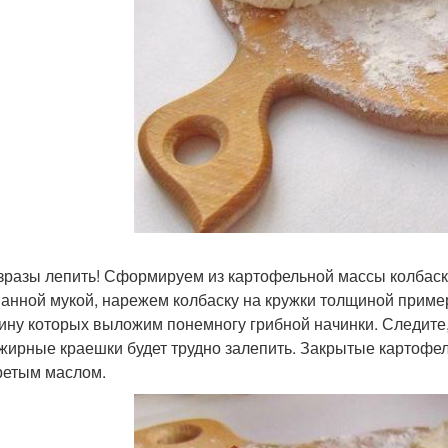
зразы лепить! Сформируем из картофельной массы колбаску,
анной мукой, нарежем колбаску на кружки толщиной примерн
ину которых выложим понемногу грибной начинки. Следите, 
 жирные краешки будет трудно залепить. Закрытые картофе
ретым маслом.