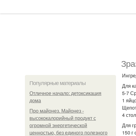
Зра
Ингре
Популярные материалы
Для к
5-7 С
Отличное начало: детоксикация
1 яйцо
дома
Щепот
Про майонез. Майонез -
4 сто
высококалорийный продукт с
Для г
огромной энергетической
150 г
ценностью, без единого полезного