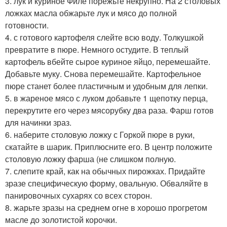
3. лук и куриное Филе порежьте некрупно. На 2 столовых
ложках масла обжарьте лук и мясо до полной
готовности.
4. с готового картофеля слейте всю воду. Толкушкой
превратите в пюре. Немного остудите. В теплый
картофель вбейте сырое куриное яйцо, перемешайте.
Добавьте муку. Снова перемешайте. Картофельное
пюре станет более пластичным и удобным для лепки.
5. в жареное мясо с луком добавьте 1 щепотку перца,
перекрутите его через мясорубку два раза. Фарш готов
для начинки зраз.
6. наберите столовую ложку с Горкой пюре в руки,
скатайте в шарик. Приплюсните его. В центр положите
столовую ложку фарша (не слишком полную.
7. слепите край, как на обычных пирожках. Придайте
зразе специфическую форму, овальную. Обваляйте в
панировочных сухарях со всех сторон.
8. жарьте зразы на среднем огне в хорошо прогретом
масле до золотистой корочки.