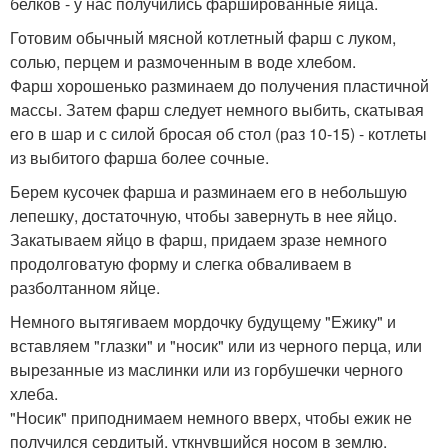
белков - у нас получились фаршированные яйца.
Готовим обычный мясной котлетный фарш с луком,
солью, перцем и размоченным в воде хлебом.
Фарш хорошенько разминаем до получения пластичной
массы. Затем фарш следует немного выбить, скатывая
его в шар и с силой бросая об стол (раз 10-15) - котлеты
из выбитого фарша более сочные.
Берем кусочек фарша и разминаем его в небольшую
лепешку, достаточную, чтобы завернуть в нее яйцо.
Закатываем яйцо в фарш, придаем зразе немного
продолговатую форму и слегка обваливаем в
разболтанном яйце.
Немного вытягиваем мордочку будущему "Ежику" и
вставляем "глазки" и "носик" или из черного перца, или
вырезанные из маслинки или из горбушечки черного
хлеба.
"Носик" приподнимаем немного вверх, чтобы ежик не
получился сердитый, уткнувшийся носом в землю.