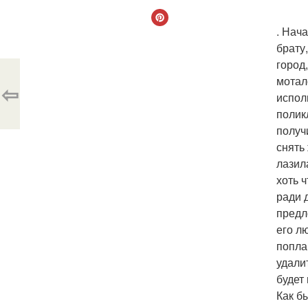
. Нач
брату
город,
мотал
⇦
испол
полик
получ
снять
лазил
хоть 
ради 
предл
его л
попла
удалит
будет
Как б