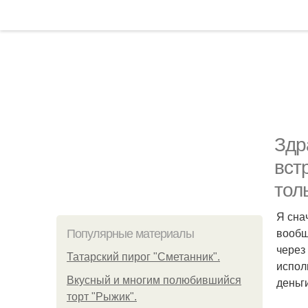
Здр
вст
тол
Я снач
вообщ
Популярные материалы
через
Татарский пирог "Сметанник".
испол
Вкусный и многим полюбившийся
деньг
торт "Рыжик".