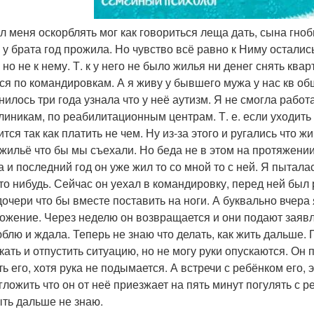
ал меня оскорблять мог как говориться леща дать, сына гно
, у брата год прожила. Но чувство всё равно к Ниму остали
 но не к нему. Т. к у него не было жилья ни денег снять ква
ся по командировкам. А я живу у бывшего мужа у нас кв об
нилось три года узнала что у неё аутизм. Я не смогла работ
линикам, по реабилитационным центрам. Т. е. если уходить
ится так как платить не чем. Ну из-за этого и ругались что 
 жильё что бы мы съехали. Но беда не в этом на протяжении
а и последний год он уже жил то со мной то с ней. Я пытала
что нибудь. Сейчас он уехал в командировку, перед ней был
дочери что бы вместе поставить на ноги. А буквально вчера 
ожение. Через неделю он возвращается и они подают заявл
юблю и ждала. Теперь не знаю что делать, как жить дальше.
кать и отпустить ситуацию, но не могу руки опускаются. Он 
ь его, хотя рука не подымается. А встречи с ребёнком его, 
 гложить что он от неё приезжает на пять минут погулять с р
ыть дальше не знаю.