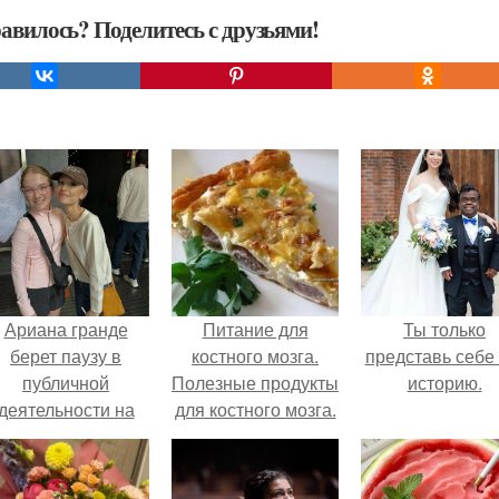
авилось? Поделитесь с друзьями!
Ариана гранде
Питание для
Ты только
берет паузу в
костного мозга.
представь себе 
публичной
Полезные продукты
историю.
деятельности на
для костного мозга.
фоне слухов о
своем здоровье.