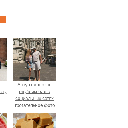
Артур пирожков
эту
опубликовал в
социальных сетях
трогательное фото
с супругой
Анжеликой,
сделанное во