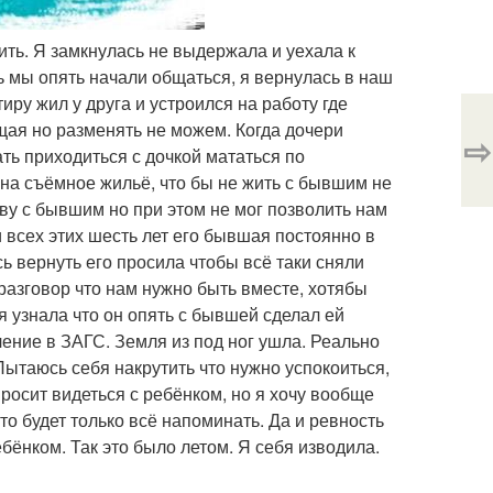
бить. Я замкнулась не выдержала и уехала к
сь мы опять начали общаться, я вернулась в наш
ртиру жил у друга и устроился на работу где
щая но разменять не можем. Когда дочери
⇨
ать приходиться с дочкой мататься по
 на съёмное жильё, что бы не жить с бывшим не
живу с бывшим но при этом не мог позволить нам
 всех этих шесть лет его бывшая постоянно в
сь вернуть его просила чтобы всё таки сняли
 разговор что нам нужно быть вместе, хотябы
я узнала что он опять с бывшей сделал ей
ение в ЗАГС. Земля из под ног ушла. Реально
 Пытаюсь себя накрутить что нужно успокоиться,
просит видеться с ребёнком, но я хочу вообще
это будет только всё напоминать. Да и ревность
ебёнком. Так это было летом. Я себя изводила.