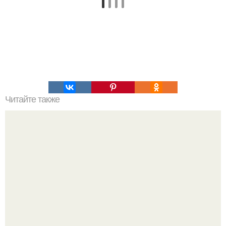
Читайте также
Для любителей ароматного кофе и желающих
постройнеть!