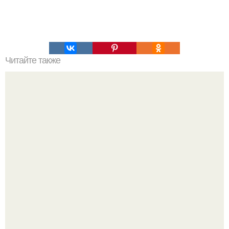
Читайте также
Хворост. Ингредиенты: - 3 стакана муки.