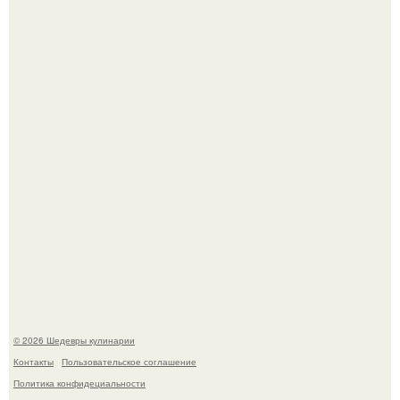
Первый раз я попробовал его, когда приехал в гости к
деду.
Этот рецепт с первого раза даже у новичков получается.
© 2026 Шедевры кулинарии
Контакты
Пользовательское соглашение
Политика конфидециальности