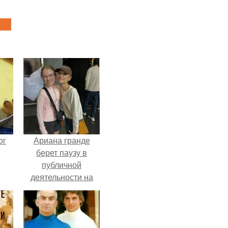
ог
Ариана гранде
берет паузу в
публичной
деятельности на
фоне слухов о
своем здоровье.