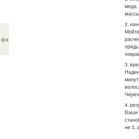
меда.
массы
2. на
Мойте
⇦
расче
прядь
покра
3. вр
Наден
минут
волос
Через
4. рез
Ваши 
стано
не 3, 