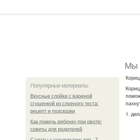
Мы 
Кориц
Популярные материалы
Кориц
помож
Вкусные слойки с вареной
пахну
сгущенкой из слоеного теста:
рецепт и подсказки
1. де
Как помочь ребенку при рвоте:
советы для родителей
Салаты с сухариками: топ - 7