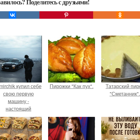
авилось? Поделитесь с друзьями!
mirchik купил себе
Пирожки "Как пух".
Татарский пир
свою первую
"Сметанник".
машину -
настоящий
втомобиль мечты
для многих
автолюбителей.