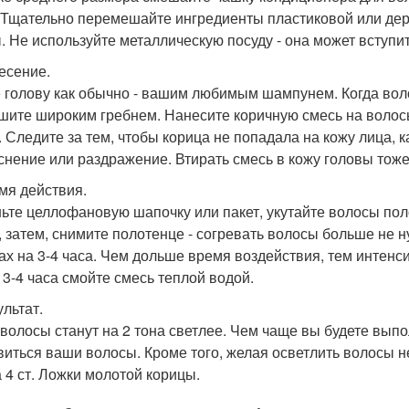
 Тщательно перемешайте ингредиенты пластиковой или де
. Не используйте металлическую посуду - она может вступи
несение.
 голову как обычно - вашим любимым шампунем. Когда воло
шите широким гребнем. Нанесите коричную смесь на волос
. Следите за тем, чтобы корица не попадала на кожу лица, 
снение или раздражение. Втирать смесь в кожу головы тоже 
емя действия.
ьте целлофановую шапочку или пакет, укутайте волосы пол
, затем, снимите полотенце - согревать волосы больше не н
ах на 3-4 часа. Чем дольше время воздействия, тем интенси
 3-4 часа смойте смесь теплой водой.
ультат.
волосы станут на 2 тона светлее. Чем чаще вы будете выпол
виться ваши волосы. Кроме того, желая осветлить волосы не 
а 4 ст. Ложки молотой корицы.