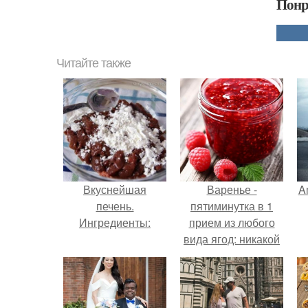
Понр
Читайте также
Вкуснейшая
Варенье -
A
печень.
пятиминутка в 1
Ингредиенты:
прием из любого
вида ягод: никакой
длительной варки,
а
все витамины на
месте!