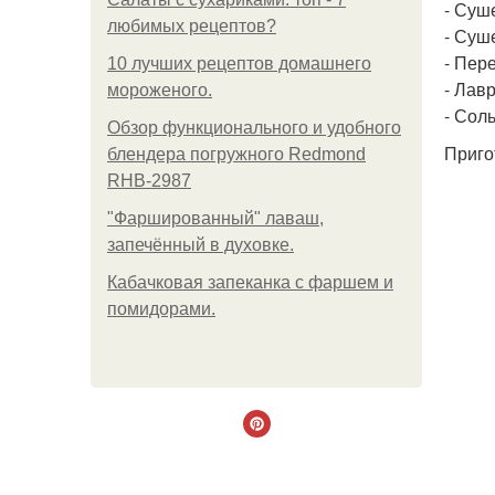
- Суше
любимых рецептов?
- Суш
- Пер
10 лучших рецептов домашнего
- Лав
мороженого.
- Соль
Обзор функционального и удобного
Приго
блендера погружного Redmond
RHB-2987
"Фаршированный" лаваш,
запечённый в духовке.
Кабачковая запеканка с фаршем и
помидорами.