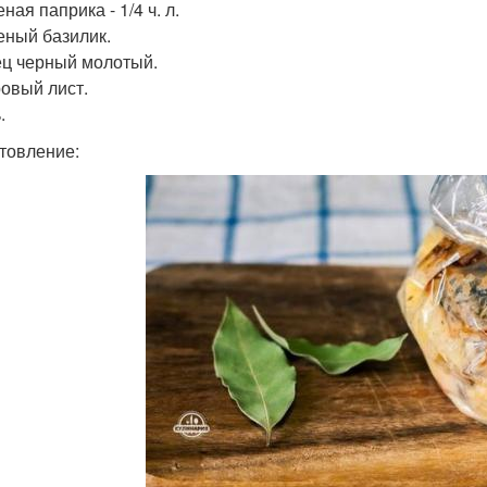
ная паприка - 1/4 ч. л.
еный базилик.
ец черный молотый.
ровый лист.
.
товление: