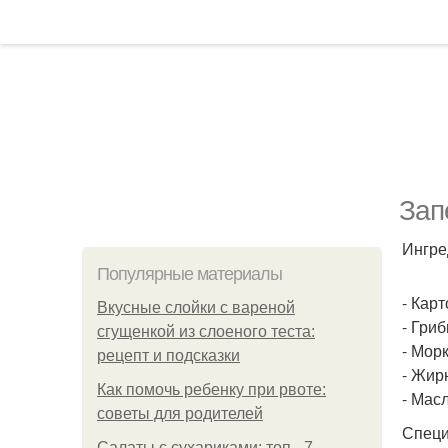
Зап
Ингре
Популярные материалы
- Карт
Вкусные слойки с вареной
- Гри
сгущенкой из слоеного теста:
- Морк
рецепт и подсказки
- Жирн
Как помочь ребенку при рвоте:
- Мас
советы для родителей
Специ
Салаты с сухариками: топ - 7