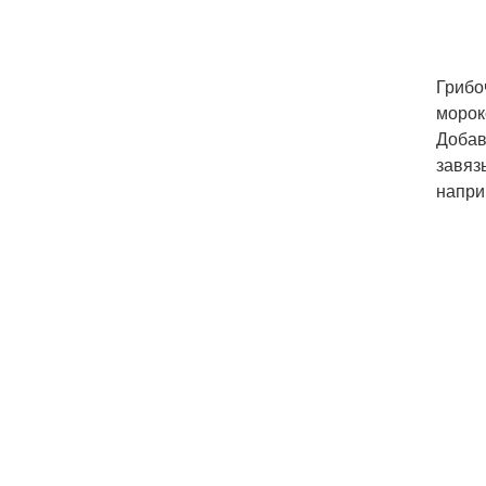
Грибо
морок
Добав
завяз
напри