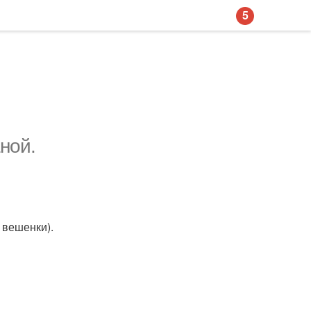
5
ной.
 вешенки).