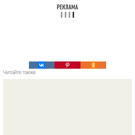
Читайте также
Пахлава. Готовить пахлаву не так уж и сложно.