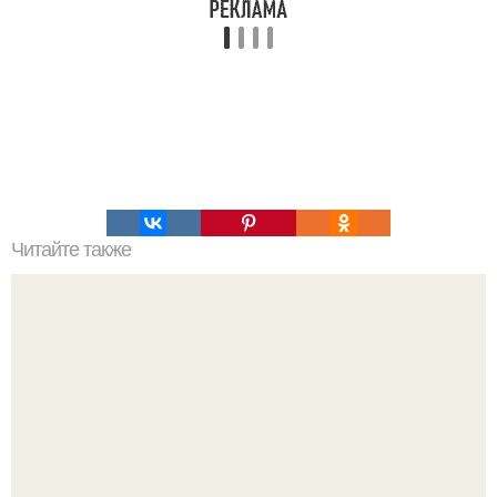
Читайте также
Пресное тесто для приготовления постных вареников.