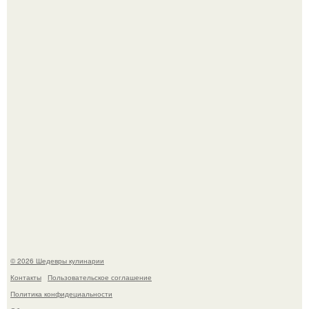
и салатов, которые готовятся буквально за несколько
минут.
Родион Газманов тепло поздравил своего отца,
знаменитого певца Олега Газманова, с важным
юбилеем - 75-летием.
© 2026 Шедевры кулинарии
Контакты
Пользовательское соглашение
Политика конфидециальности