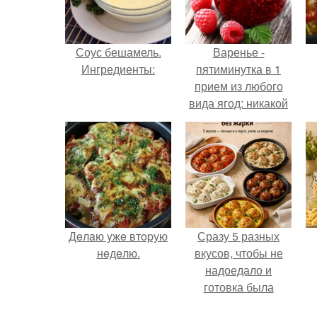
Соус бешамель.
Варенье -
Ингредиенты:
пятиминутка в 1
прием из любого
вида ягод: никакой
длительной варки,
все витамины на
месте!
Дeлaю yжe втopую
Сразу 5 разных
нeдeлю.
вкусов, чтобы не
надоедало и
готовка была
проще.