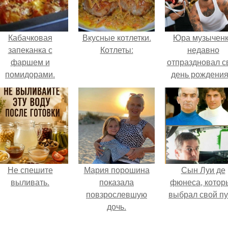
Кабачковая
Вкусные котлетки.
Юра музычен
запеканка с
Котлеты:
недавно
фаршем и
отпраздновал с
помидорами.
день рождения
кругу самых
близких и родн
людей.
Не спешите
Мария порошина
Сын Луи де
выливать.
показала
фюнеса, котор
повзрослевшую
выбрал свой пу
дочь.