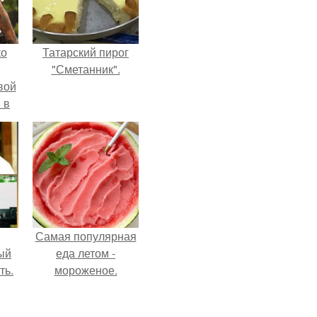
ко
Татарский пирог
"Сметанник".
вой
 в
ых
Самая популярная
ый
еда летом -
ть.
мороженое.