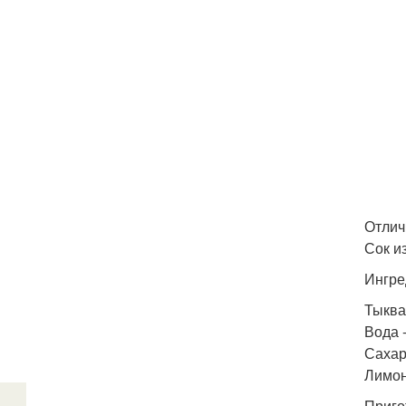
Отлич
Сок и
Ингре
Тыква 
Вода -
Сахар 
Лимон 
Приго