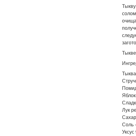
Тыкву
солом
очища
получ
следу
загот
Тыкве
Ингре
Тыква 
Стручк
Помидо
Яблоки
Сладки
Лук ре
Сахар 
Соль -
Уксус 