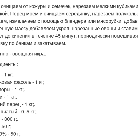
 очищаем от кожуры и семечек, нарезаем мелкими кубиками
кой. Перец моем и очищаем серединку, нарезаем полуколь
ем, измельчаем с помощью блендера или мясорубки, добавив
енную массу добавляем укроп, нарезанные овощи и ставим
ет до кипения в течение 45 минут, периодически помешива
овку по банкам и закатываем.
нно - овощная икра.
диенты:
- 1 кг;.
овая фасоль - 1 кг;.
ры - 1 кг;.
 - 1 кг;.
й перец - 1 кг;.
пчатый - 0, 5 кг;.
- 300 г;.
 50 г;.
9% - 50 г;.