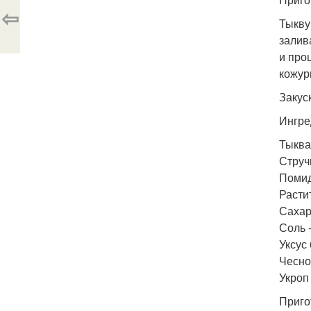
⇦
Тыкву
залив
и про
кожур
Закус
Ингре
Тыква 
Стручк
Помидо
Растит
Сахар 
Соль -
Уксус 
Чеснок
Укроп
Приго