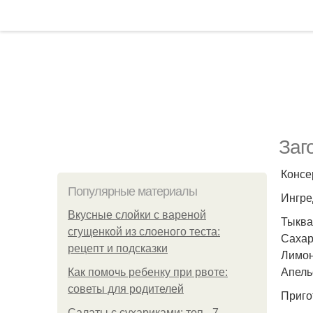
Заг
Консе
Популярные материалы
Ингре
Вкусные слойки с вареной
Тыква 
сгущенкой из слоеного теста:
Сахар 
рецепт и подсказки
Лимонн
Апельс
Как помочь ребенку при рвоте:
советы для родителей
Приго
Салаты с сухариками: топ - 7