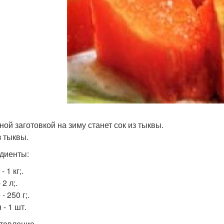
ной заготовкой на зиму станет сок из тыквы.
з тыквы.
диенты:
- 1 кг;.
 2 л;.
- 250 г;.
- 1 шт.
товление.