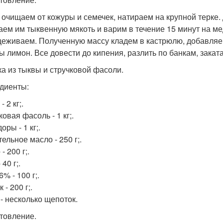
 очищаем от кожуры и семечек, натираем на крупной терке. 
аем им тыквенную мякоть и варим в течение 15 минут на м
цеживаем. Полученную массу кладем в кастрюлю, добавляе
ы лимон. Все довести до кипения, разлить по банкам, заката
ка из тыквы и стручковой фасоли.
диенты:
- 2 кг;.
овая фасоль - 1 кг;.
ры - 1 кг;.
ельное масло - 250 г;.
- 200 г;.
 40 г;.
6% - 100 г;.
 - 200 г;.
 - несколько щепоток.
товление.