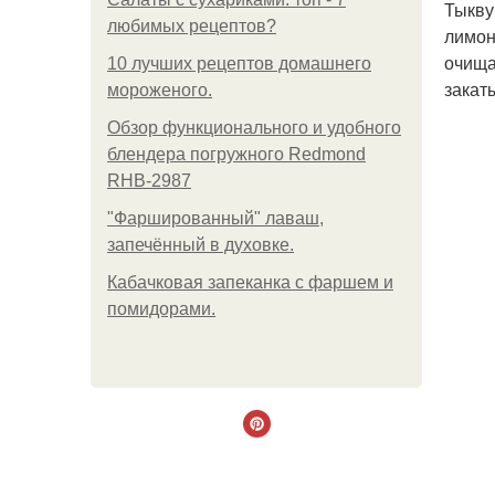
Тыкву
любимых рецептов?
лимон
очища
10 лучших рецептов домашнего
закат
мороженого.
Обзор функционального и удобного
блендера погружного Redmond
RHB-2987
"Фаршированный" лаваш,
запечённый в духовке.
Кабачковая запеканка с фаршем и
помидорами.