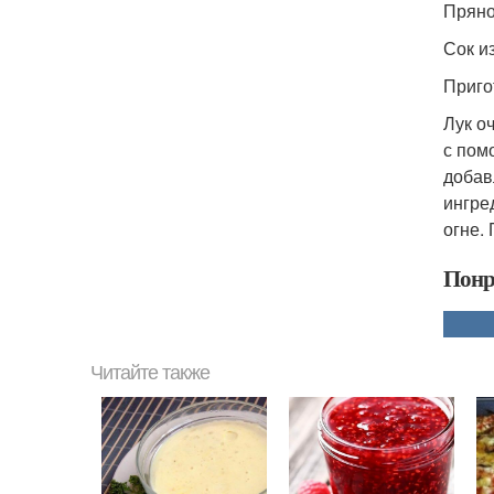
Прянос
Сок и
Приго
Лук о
с пом
добав
ингре
огне.
Понр
Читайте также