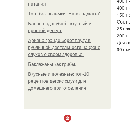
400 г
питания
400 г 
Торт без выпечки "Виноградинка".
150 г 
Сок п
Банан под шубой - вкусный и
25 г ж
простой десерт.
200 г
Ариана гранде берет паузу в
Для о
публичной деятельности на фоне
90 г м
слухов о своем здоровье.
Баклажаны как грибы.
Вкусные и полезные: топ-10
рецептов детокс смузи для
домашнего приготовления