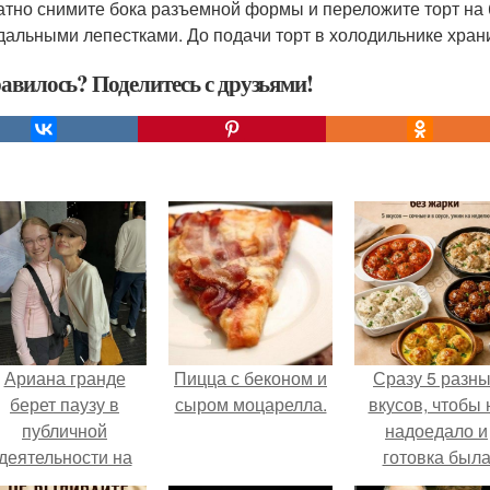
атно снимите бока разъемной формы и переложите торт на 
дальными лепестками. До подачи торт в холодильнике хран
авилось? Поделитесь с друзьями!
Ариана гранде
Пицца с беконом и
Сразу 5 разн
берет паузу в
сыром моцарелла.
вкусов, чтобы 
публичной
надоедало и
деятельности на
готовка был
фоне слухов о
проще.