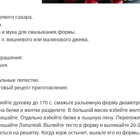
елкого сахара.
.
 и мука для смазывания формы.
т. л. вишневого или малинового джема.
крашения:
ня.
льные лепестки.
овый рецепт приготовления.
.
рейте духовку до 170 с. смажьте разъемную форму диаметр
на белки и желтки разделите. В большой миске взбейте желт
ешайте. Отдельно взбейте белки в пышную пену. Переложит
ешайте Лопаткой. Вылейте тесто в форму и выпекайте 20-25
аться на решетку. Когда корж остынет, выньте его из формы
.