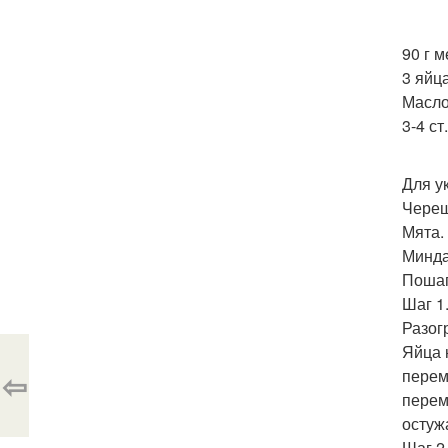
90 г м
3 яйца
Масло
3-4 с
Для у
Череш
Мята.
Минда
Пошаг
Шаг 1
Разог
Яйца 
⇦
перем
перем
остуж
Шаг 2