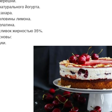
 черешни.
натурального йогурта.
сахара.
оловины лимона.
елатина.
 сливок жирностью 35%.
сновы:
уки.