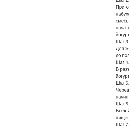
Приго
набух
смесь
начат
йогур
Шаг 3
Для ж
до по
Шаг 4
В раз
йогур
Шаг 5
Череш
начин
Шаг 6
Вылей
пищев
Шаг 7