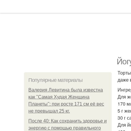
Йог
Торты
даже 
Популярные материалы
Ингре
Валерия Левитина была известна
Для ж
как "Самая Худая Женщина
170 м
Планеты": при росте 171 см её вес
5 г же
не превышал 25 кг.
30 г с
После 40: Как сохранить здоровье и
Для й
энергию с помощью правильного