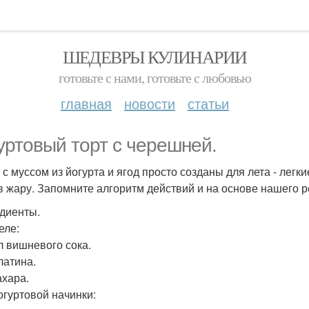
ШЕДЕВРЫ КУЛИНАРИИ
готовьте с нами, готовьте с любовью
главная
новости
статьи
уртовый торт с черешней.
 с муссом из йогурта и ягод просто созданы для лета - ле
в жару. Запомните алгоритм действий и на основе нашего р
диенты.
еле:
л вишневого сока.
латина.
ахара.
огуртовой начинки: