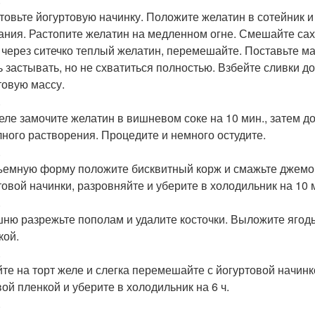
товьте йогуртовую начинку. Положите желатин в сотейник и д
ания. Растопите желатин на медленном огне. Смешайте саха
 через ситечко теплый желатин, перемешайте. Поставьте ма
ь застывать, но не схватиться полностью. Взбейте сливки д
товую массу.
.
еле замочите желатин в вишневом соке на 10 мин., затем д
лного растворения. Процедите и немного остудите.
.
ъемную форму положите бисквитный корж и смажьте джемом
товой начинки, разровняйте и уберите в холодильник на 10 
.
ню разрежьте пополам и удалите косточки. Выложите ягод
кой.
.
те на торт желе и слегка перемешайте с йогуртовой начинк
ой пленкой и уберите в холодильник на 6 ч.
.