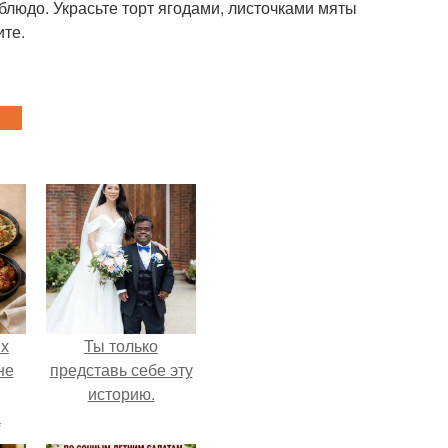
блюдо. Украсьте торт ягодами, листочками мяты
ите.
ых
Ты только
не
представь себе эту
историю.
а