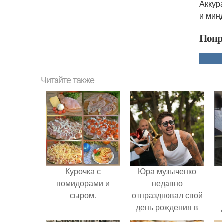
Аккур
и мин
Понр
Читайте также
Курочка с
Юра музыченко
помидорами и
недавно
сыром.
отпраздновал свой
день рождения в
кругу самых