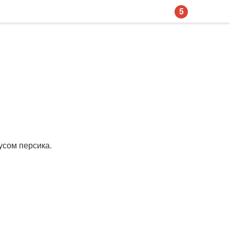
5
усом персика.