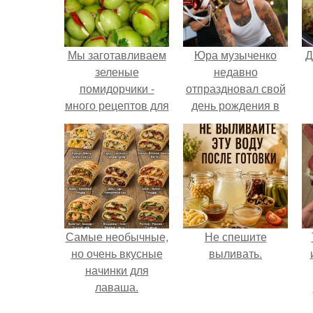
Мы заготавливаем
Юра музыченко
Д
зеленые
недавно
помидорчики -
отпраздновал свой
много рецептов для
день рождения в
вас?
кругу самых
близких и родных
людей.
Самые необычные,
Не спешите
но очень вкусные
выливать.
начинки для
лаваша.