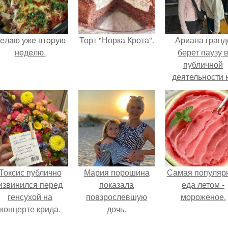
eлaю yжe втopую
Торт "Норка Крота".
Ариана гранд
нeдeлю.
берет паузу 
публичной
деятельности 
фоне слухов 
своем здоровь
Токсис публично
Мария порошина
Самая популяр
извинился перед
показала
еда летом -
генсухой на
повзрослевшую
мороженое.
концерте крида.
дочь.