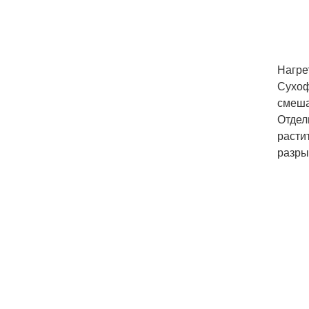
Нагре
Сухоф
смеша
Отдел
расти
разры