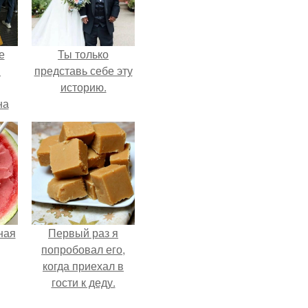
е
Ты только
в
представь себе эту
историю.
на
о
е.
ная
Первый раз я
попробовал его,
когда приехал в
гости к деду.