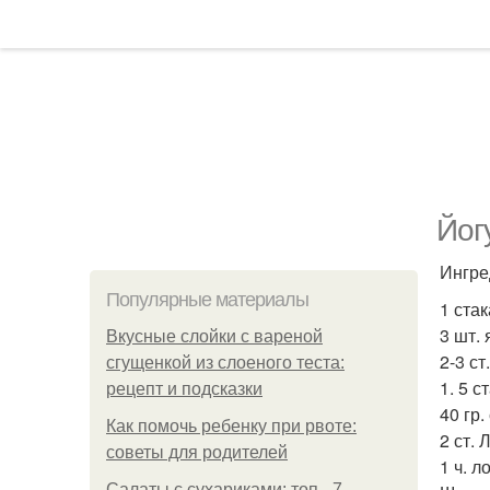
Йог
Ингре
Популярные материалы
1 ста
3 шт. 
Вкусные слойки с вареной
2-3 ст
сгущенкой из слоеного теста:
1. 5 с
рецепт и подсказки
40 гр.
Как помочь ребенку при рвоте:
2 ст.
советы для родителей
1 ч. 
Салаты с сухариками: топ - 7