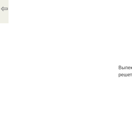
⇦
Выпек
решет