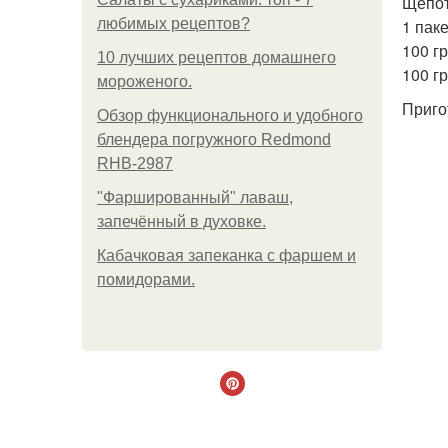
Щепот
любимых рецептов?
1 пак
100 гр
10 лучших рецептов домашнего
100 гр
мороженого.
Приго
Обзор функционального и удобного
блендера погружного Redmond
RHB-2987
"Фаршированный" лаваш,
запечённый в духовке.
Кабачковая запеканка с фаршем и
помидорами.