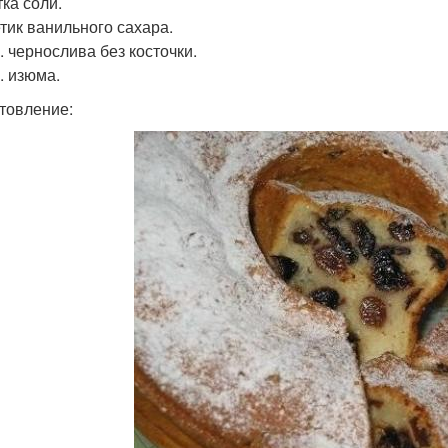
ка соли.
етик ванильного сахара.
. чернослива без косточки.
. изюма.
товление: