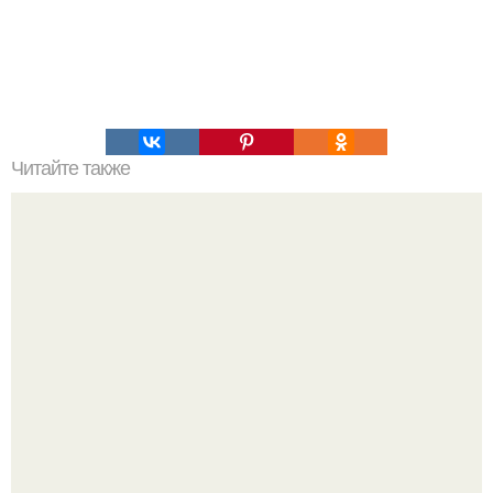
Читайте также
Крем банановый для торта. Банановый крем для торта:
три рецепта как приготовить.